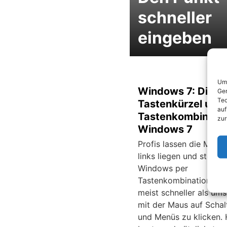
schneller
eingeben
Um 
Windows 7: Die b
Ger
Tec
Tastenkürzel und
auf
Tastenkombinatio
zur
Windows 7
Profis lassen die Maus
links liegen und steuer
Windows per
Tastenkombinationen. 
meist schneller als ums
mit der Maus auf Schal
und Menüs zu klicken. 