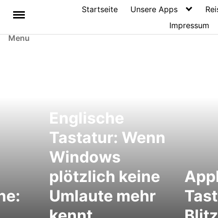
Startseite
Unsere Apps
Rei
Impressum
Menu
Englische
Tastatur: Wenn
Windows
plötzlich keine
Appl
ne:
Umlaute mehr
Tast
kennt
Blit