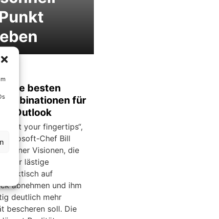
 Punkt
geben
um
k: Die besten
Ds
kombinationen für
oft Outlook
ion at your fingertips“,
Microsoft-Chef Bill
en
e seiner Visionen, die
nder lästige
 praktisch auf
uck abnehmen und ihm
tig deutlich mehr
tät bescheren soll. Die