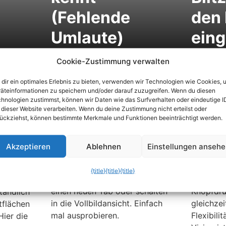
(Fehlende
den
Umlaute)
ein
Cookie-Zustimmung verwalten
dir ein optimales Erlebnis zu bieten, verwenden wir Technologien wie Cookies, 
esten
Internet Explorer: Die
Outloo
äteinformationen zu speichern und/oder darauf zuzugreifen. Wenn du diesen
hnologien zustimmst, können wir Daten wie das Surfverhalten oder eindeutige I
wichtigsten
Tasten
 dieser Website verarbeiten. Wenn du deine Zustimmung nicht erteilst oder
nen für
Tastenkombinationen
Micros
ückziehst, können bestimmte Merkmale und Funktionen beeinträchtigt werden.
Der Internet Explorer lässt sich
„Informat
auch bequem per Tastatur
so nennt 
 gerne
Akzeptieren
Ablehnen
Einstellungen anseh
bedienen. Einfach die richtige
Gates ein
n
Tastenkombination oder Taste
dem Anwe
{title}
{title}
{title}
drücken, und schon öffnen Sie
Aufgaben
Das geht
einen neuen Tab oder schalten
Knopfdr
tändlich
in die Vollbildansicht. Einfach
gleichzei
tflächen
mal ausprobieren.
Flexibili
Hier die