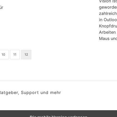
Vision is
geworden
ür
zahlreic
in Outloo
Knopfdru
Arbeiten
Maus un
10
11
12
 Ratgeber, Support und mehr