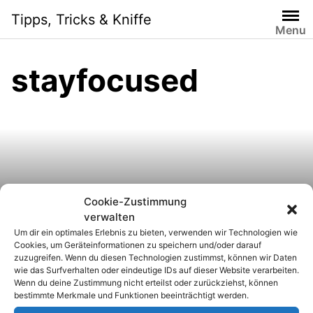
S
Tipps, Tricks & Kniffe
k
Menu
i
p
stayfocused
t
o
c
o
n
t
e
n
Cookie-Zustimmung
StayFocusd für Chrome:
t
verwalten
Um dir ein optimales Erlebnis zu bieten, verwenden wir Technologien wie
Arbeiten statt Surfen
Cookies, um Geräteinformationen zu speichern und/oder darauf
zuzugreifen. Wenn du diesen Technologien zustimmst, können wir Daten
wie das Surfverhalten oder eindeutige IDs auf dieser Website verarbeiten.
Wenn du deine Zustimmung nicht erteilst oder zurückziehst, können
bestimmte Merkmale und Funktionen beeinträchtigt werden.