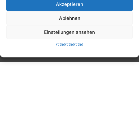
Akzeptieren
Tipps, Anleitungen, Ratgeber, Support und
Ablehnen
mehr
Einstellungen ansehen
{title}
{title}
{title}
Die mobile Version verlassen