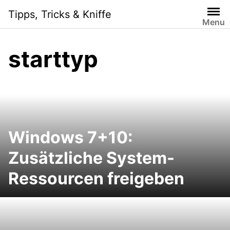
S
Tipps, Tricks & Kniffe
k
Menu
i
p
starttyp
t
o
c
o
n
t
e
Windows 7+10:
n
Zusätzliche System-
t
Ressourcen freigeben