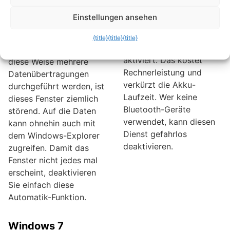
in den PC eingeführt
für die Bluetooth-
wird, erscheint das
Einstellungen ansehen
Unterstützung wird aber
Fenster „Automatische
trotzdem bei jedem
Wiedergabe“. Wenn im
{title}
{title}
{title}
Systemstart mit
Laufe eines Tages auf
aktiviert. Das kostet
diese Weise mehrere
Rechnerleistung und
Datenübertragungen
verkürzt die Akku-
durchgeführt werden, ist
Laufzeit. Wer keine
dieses Fenster ziemlich
Bluetooth-Geräte
störend. Auf die Daten
verwendet, kann diesen
kann ohnehin auch mit
Dienst gefahrlos
dem Windows-Explorer
deaktivieren.
zugreifen. Damit das
Fenster nicht jedes mal
erscheint, deaktivieren
Sie einfach diese
Automatik-Funktion.
Windows 7