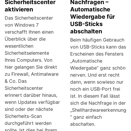
Sicherheitscenter
Nachfragen –
aktivieren
Automatische
Wiedergabe für
Das Sicherheitscenter
USB-Sticks
von Windows 7
abschalten
verschafft Ihnen einen
Überblick über die
Beim häufigen Gebrauch
wesentlichen
von USB-Sticks kann das
Sicherheitselemente
Erscheinen des Fensters
Ihres Computers. Von
„Automatische
hier gelangen Sie direkt
Wiedergabe“ ganz schön
zu Firewall, Antimalware
nerven. Und erst recht
& Co. Das
dann, wenn sowieso nur
Sicherheitscenter
noch ein USB-Port frei
erinnert darüber hinaus,
ist. In diesem Fall lässt
wenn Updates verfügbar
sich die Nachfrage in der
sind oder der nächste
„Shellhardwareerkennung
Sicherheits-Scan
“ ganz einfach
durchgeführt werden
abschalten.
sollte. Ist dies bei Ihrem