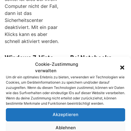
Computer nicht der Fall,
dann ist das
Sicherheitscenter
deaktiviert. Mit ein paar
Klicks kann es aber
schnell aktiviert werden.
Windows 7, Vista
Bei Notebooks
Cookie-Zustimmung
und XP: Bei der
WLAN oder den
verwalten
Verwendung von
Bluetooth-Service
Um dir ein optimales Erlebnis zu bieten, verwenden wir Technologien wie
USB-Sticks die
abschalten
Cookies, um Geräteinformationen zu speichern und/oder darauf
„Automatische
Viele Notebooks sind mit
zuzugreifen. Wenn du diesen Technologien zustimmst, können wir Daten
wie das Surfverhalten oder eindeutige IDs auf dieser Website verarbeiten.
Wiedergabe“
WLAN und Bluetooth-
Wenn du deine Zustimmung nicht erteilst oder zurückziehst, können
ausschalten
Unterstützung
bestimmte Merkmale und Funktionen beeinträchtigt werden.
ausgestattet. Meist wird
Jedes Mal wenn ein
Akzeptieren
aber nur die WLAN-
USB-Stick eingesteckt,
Verbindung benötigt.
oder eine Speicherkarte
Ablehnen
Das Serviceprogramm