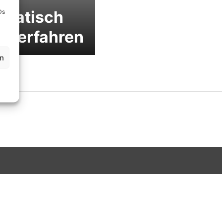
omatisch
Ds
nterfahren
en