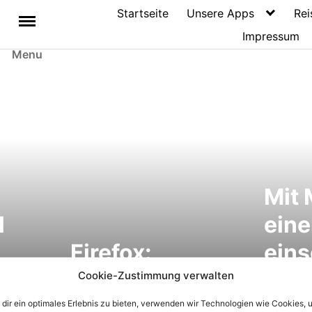
Startseite
Unsere Apps
Rei
Impressum
Menu
Mit 
l
eine
Firefox:
eins
Hintergrund-
und 
Cookie-Zustimmung verwalten
 und
Tabs für
Tim
dir ein optimales Erlebnis zu bieten, verwenden wir Technologien wie Cookies, 