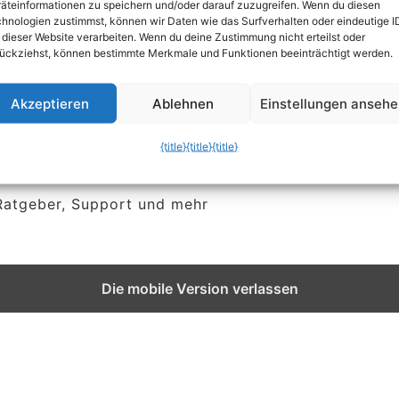
äteinformationen zu speichern und/oder darauf zuzugreifen. Wenn du diesen
späteres Lesen
aut
hnologien zustimmst, können wir Daten wie das Surfverhalten oder eindeutige I
 dieser Website verarbeiten. Wenn du deine Zustimmung nicht erteilst oder
ückziehst, können bestimmte Merkmale und Funktionen beeinträchtigt werden.
schlafen legen
heru
Akzeptieren
Ablehnen
Einstellungen anseh
{title}
{title}
{title}
 Ratgeber, Support und mehr
Die mobile Version verlassen