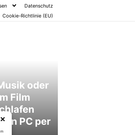
sen
Datenschutz
Cookie-Richtlinie (EU)
Musik oder
m Film
chlafen
den PC per
er
um