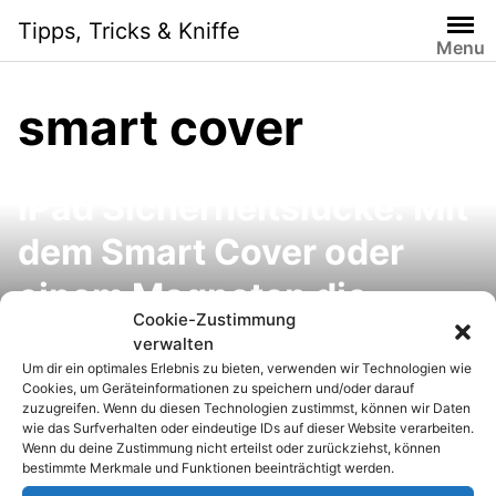
S
Tipps, Tricks & Kniffe
k
Menu
i
p
smart cover
t
o
c
iPad Sicherheitslücke: Mit
o
n
dem Smart Cover oder
t
e
einem Magneten die
n
Cookie-Zustimmung
Codesperre umgehen
t
verwalten
Um dir ein optimales Erlebnis zu bieten, verwenden wir Technologien wie
(Video)
Cookies, um Geräteinformationen zu speichern und/oder darauf
zuzugreifen. Wenn du diesen Technologien zustimmst, können wir Daten
wie das Surfverhalten oder eindeutige IDs auf dieser Website verarbeiten.
Wenn du deine Zustimmung nicht erteilst oder zurückziehst, können
bestimmte Merkmale und Funktionen beeinträchtigt werden.