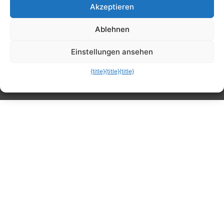
Akzeptieren
Tipps, Anleitungen, Ratgeber, Support und
Ablehnen
mehr
Einstellungen ansehen
{title}
{title}
{title}
Die mobile Version verlassen