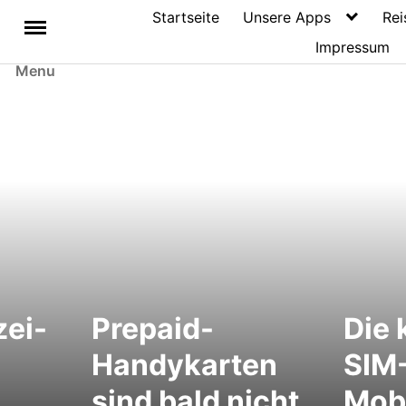
Startseite
Unsere Apps
Rei
Impressum
Menu
zei-
Prepaid-
Die 
Handykarten
SIM-
sind bald nicht
Mobi