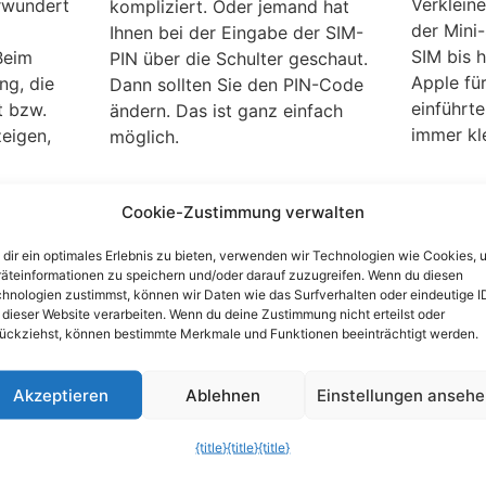
Verklein
erwundert
kompliziert. Oder jemand hat
der Mini
Ihnen bei der Eingabe der SIM-
SIM bis h
Beim
PIN über die Schulter geschaut.
Apple fü
ng, die
Dann sollten Sie den PIN-Code
einführt
t bzw.
ändern. Das ist ganz einfach
immer kle
zeigen,
möglich.
Cookie-Zustimmung verwalten
Zwei SIMs in einem
Telefo
Handy: Geld sparen mit
im Aus
dir ein optimales Erlebnis zu bieten, verwenden wir Technologien wie Cookies, 
Dual- SIM-Smartphones
mit au
äteinformationen zu speichern und/oder darauf zuzugreifen. Wenn du diesen
hnologien zustimmst, können wir Daten wie das Surfverhalten oder eindeutige I
n
Handy
Kennen Sie das auch? Da haben
 dieser Website verarbeiten. Wenn du deine Zustimmung nicht erteilst oder
Sie mehrere SIM-Karten und
Per Hand
ückziehst, können bestimmte Merkmale und Funktionen beeinträchtigt werden.
auch mehrere mobile Telefone.
schreibe
Häufig gibt es einen privaten
und Bild
d oder
Akzeptieren
Ablehnen
Einstellungen anseh
und einen dienstlichen
kann im 
esitzt,
Anschluss. Nur wollen Sie immer
teuer we
och ohne
{title}
{title}
{title}
zwei Handys mit sich
Internetn
wollen.