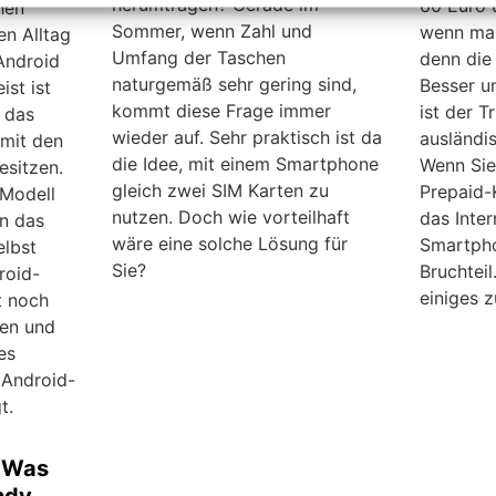
herumtragen? Gerade im
60 Euro 
hen
Sommer, wenn Zahl und
wenn man
n Alltag
Umfang der Taschen
denn die 
Android
naturgemäß sehr gering sind,
Besser u
st ist
kommt diese Frage immer
ist der T
 das
wieder auf. Sehr praktisch ist da
ausländi
 mit den
die Idee, mit einem Smartphone
Wenn Sie
esitzen.
gleich zwei SIM Karten zu
Prepaid-
 Modell
nutzen. Doch wie vorteilhaft
das Inter
an das
wäre eine solche Lösung für
Smartpho
elbst
Sie?
Bruchteil
roid-
einiges 
 noch
len und
es
 Android-
t.
 Was