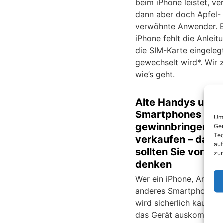
beim iPhone leistet, v
dann aber doch Apfel-
verwöhnte Anwender. 
iPhone fehlt die Anleitu
die SIM-Karte eingeleg
gewechselt wird*. Wir 
wie’s geht.
Alte Handys und
Smartphones
Um 
gewinnbringend
Ger
Tec
verkaufen – dara
auf
sollten Sie vorher
zur
denken
Wer ein iPhone, Androi
anderes Smartphones b
wird sicherlich kaum n
das Gerät auskommen 