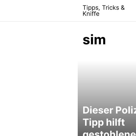
S
Tipps, Tricks &
k
Kniffe
i
p
t
sim
o
c
o
n
t
e
n
t
Dieser Poli
Tipp hilft
gestohlene