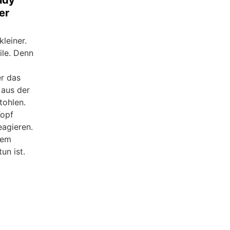
ndy
er
leiner.
ile. Denn
er das
aus der
tohlen.
Kopf
eagieren.
dem
un ist.