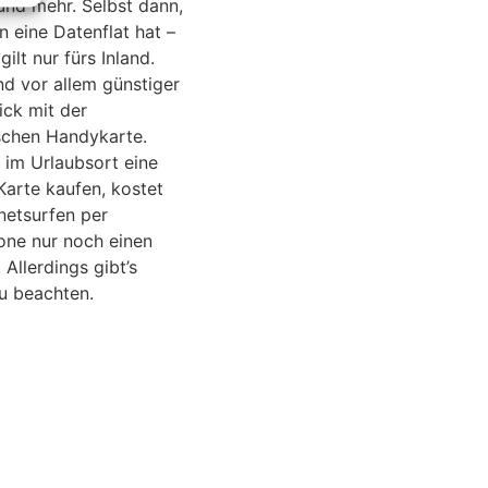
und mehr. Selbst dann,
 eine Datenflat hat –
gilt nur fürs Inland.
nd vor allem günstiger
rick mit der
schen Handykarte.
 im Urlaubsort eine
Karte kaufen, kostet
netsurfen per
ne nur noch einen
. Allerdings gibt’s
zu beachten.