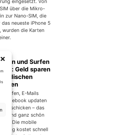
erung eingesetzt. Von
-SIM über die Mikro-
in zur Nano-SIM, die
r das neueste iPhone 5
e, wurden die Karten
iner.
nieren und Surfen
land: Geld sparen
um
sländischen
Ds
karten
y surfen, E-Mails
n, Facebook updaten
er verschicken – das
en
Ausland ganz schön
rden. Die mobile
utzung kostet schnell