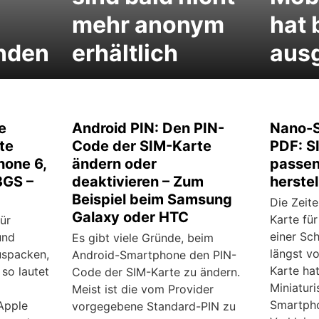
mehr anonym
hat 
nden
erhältlich
aus
e
Android PIN: Den PIN-
Nano-S
te
Code der SIM-Karte
PDF: S
hone 6,
ändern oder
passen
 3GS –
deaktivieren – Zum
herstel
Beispiel beim Samsung
Die Zeite
Galaxy oder HTC
Karte fü
für
einer Sch
und
Es gibt viele Gründe, beim
längst vo
Auspacken,
Android-Smartphone den PIN-
Karte ha
 so lautet
Code der SIM-Karte zu ändern.
Miniatur
Meist ist die vom Provider
Smartpho
 Apple
vorgegebene Standard-PIN zu