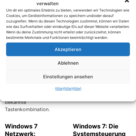
anschließen. Bei
verwalten
mit der rechten
Präsentationen werden
Um dir ein optimales Erlebnis zu bieten, verwenden wir Technologien wie
Maustaste auf den
zum Beispiel Extra-
Cookies, um Geräteinformationen zu speichern und/oder darauf
Programmnamen klicken
Monitore oder Beamer
zuzugreifen. Wenn du diesen Technologien zustimmst, können wir Daten
wie das Surfverhalten oder eindeutige IDs auf dieser Website verarbeiten.
und den Befehl „An
an Notebooks
Wenn du deine Zustimmung nicht erteilst oder zurückziehst, können
Taskleiste anheften“
angeschlossen und das
bestimmte Merkmale und Funktionen beeinträchtigt werden.
aufrufen. Nur bei der
Bild auf mehrere
Akzeptieren
Systemsteuerung klappt
Bildschirme verteilt. Zum
das nicht; hier fehlt der
schnellen Wechsel
Ablehnen
„Anheften“-Befehl. Mit
zwischen den Monitoren
folgenden Schritten
oder zum Verteilen des
Einstellungen ansehen
klappt’s trotzdem.
Bildes auf mehrere
Bildschirme, gibt es bei
{title}
{title}
{title}
Windows eine kaum
bekannte
Tastenkombination.
Windows 7
Windows 7: Die
Netzwerk:
Systemsteuerung