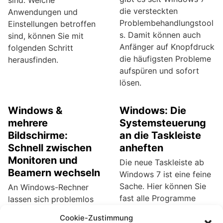
sind. Welche
die versteckten
Anwendungen und
Problembehandlungstool
Einstellungen betroffen
s. Damit können auch
sind, können Sie mit
Anfänger auf Knopfdruck
folgenden Schritt
die häufigsten Probleme
herausfinden.
aufspüren und sofort
lösen.
Windows &
Windows: Die
mehrere
Systemsteuerung
Bildschirme:
an die Taskleiste
Schnell zwischen
anheften
Monitoren und
Die neue Taskleiste ab
Beamern wechseln
Windows 7 ist eine feine
Sache. Hier können Sie
An Windows-Rechner
fast alle Programme
lassen sich problemlos
dauerhaft anheften,
mehrere Monitore
Cookie-Zustimmung
indem Sie im Startmenü