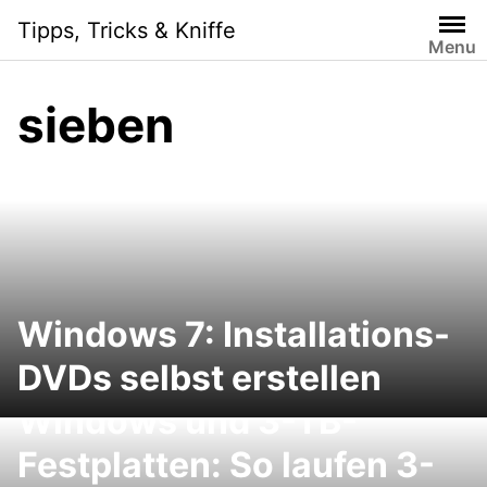
S
Tipps, Tricks & Kniffe
k
Menu
i
p
sieben
t
o
c
o
n
t
e
n
Windows 7: Installations-
t
DVDs selbst erstellen
Windows und 3-TB-
Festplatten: So laufen 3-