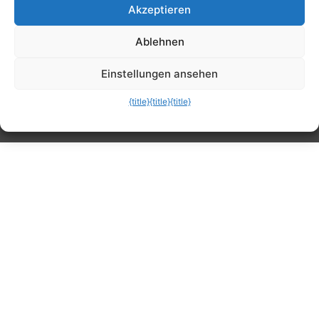
Akzeptieren
Tipps, Anleitungen, Ratgeber, Support und
Ablehnen
mehr
Einstellungen ansehen
{title}
{title}
{title}
Die mobile Version verlassen