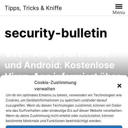
S
Tipps, Tricks & Kniffe
k
Menu
i
p
security-bulletin
t
o
c
Viren-Ampel für iPhone
o
n
und Android: Kostenlose
t
e
Viren-App informiert über
n
Cookie-Zustimmung
aktuelle Gefahren und
t
verwalten
Um dir ein optimales Erlebnis zu bieten, verwenden wir Technologien wie
Sicherheitslücken
Cookies, um Geräteinformationen zu speichern und/oder darauf
zuzugreifen. Wenn du diesen Technologien zustimmst, können wir Daten
wie das Surfverhalten oder eindeutige IDs auf dieser Website verarbeiten.
Wenn du deine Zustimmung nicht erteilst oder zurückziehst, können
bestimmte Merkmale und Funktionen beeinträchtigt werden.