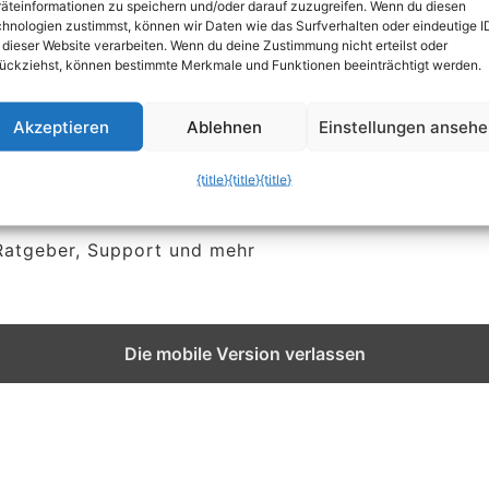
äteinformationen zu speichern und/oder darauf zuzugreifen. Wenn du diesen
a
Benutzername
hnologien zustimmst, können wir Daten wie das Surfverhalten oder eindeutige I
 dieser Website verarbeiten. Wenn du deine Zustimmung nicht erteilst oder
ückziehst, können bestimmte Merkmale und Funktionen beeinträchtigt werden.
d.
n ändern
Akzeptieren
Ablehnen
Einstellungen anseh
{title}
{title}
{title}
 Ratgeber, Support und mehr
Die mobile Version verlassen