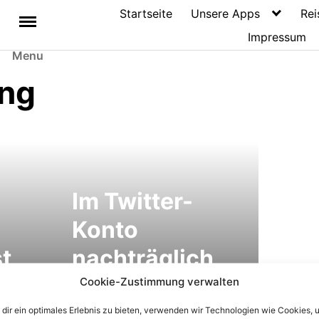
Startseite
Unsere Apps
Rei
Impressum
Menu
ng
Im Twitter-
Konto
t
nachträglich
fehlerhafte
Cookie-Zustimmung verwalten
 das
Profil- und
dir ein optimales Erlebnis zu bieten, verwenden wir Technologien wie Cookies, 