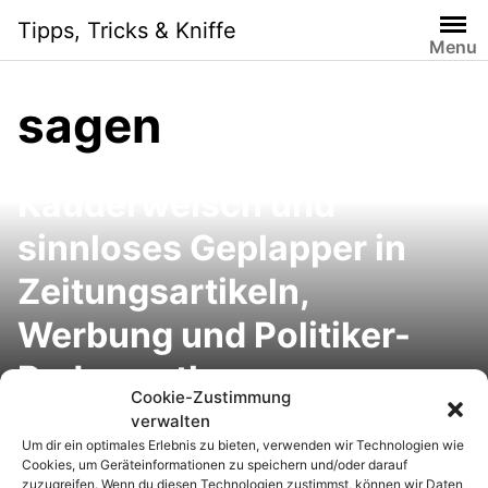
S
Tipps, Tricks & Kniffe
k
Menu
i
p
sagen
t
o
Worthülsen, PR-
c
Kauderwelsch und
o
n
sinnloses Geplapper in
t
e
Zeitungsartikeln,
n
Werbung und Politiker-
t
Reden entlarven
Morgen, nächste Woche
Cookie-Zustimmung
Mittwoch, Ende Mai:
verwalten
Um dir ein optimales Erlebnis zu bieten, verwenden wir Technologien wie
Termine
Cookies, um Geräteinformationen zu speichern und/oder darauf
zuzugreifen. Wenn du diesen Technologien zustimmst, können wir Daten