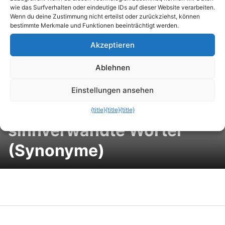
umgangssprachlich in den
wie das Surfverhalten oder eindeutige IDs auf dieser Website verarbeiten.
Wenn du deine Zustimmung nicht erteilst oder zurückziehst, können
Outlook-Kalender
bestimmte Merkmale und Funktionen beeinträchtigt werden.
Akzeptieren
eintragen
Wie sagt man noch? Die
besten Online-
Ablehnen
Synonymwörterbücher für
Einstellungen ansehen
ähnliche und
{title}
{title}
{title}
sinnverwandte Wörter
(Synonyme)