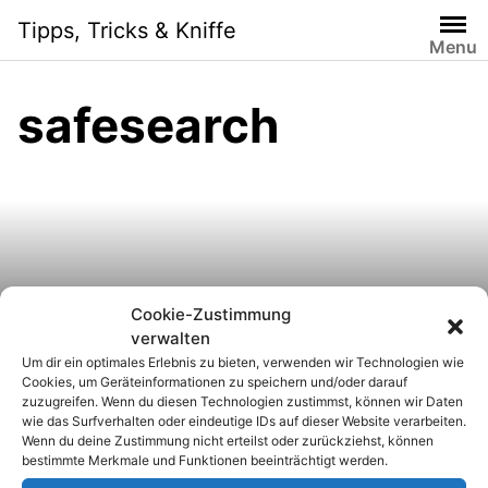
S
Tipps, Tricks & Kniffe
k
Menu
i
p
safesearch
t
o
c
o
n
t
e
n
Cookie-Zustimmung
Avira Safe Search Toolbar
t
verwalten
Um dir ein optimales Erlebnis zu bieten, verwenden wir Technologien wie
abschalten
Cookies, um Geräteinformationen zu speichern und/oder darauf
zuzugreifen. Wenn du diesen Technologien zustimmst, können wir Daten
wie das Surfverhalten oder eindeutige IDs auf dieser Website verarbeiten.
Wenn du deine Zustimmung nicht erteilst oder zurückziehst, können
bestimmte Merkmale und Funktionen beeinträchtigt werden.