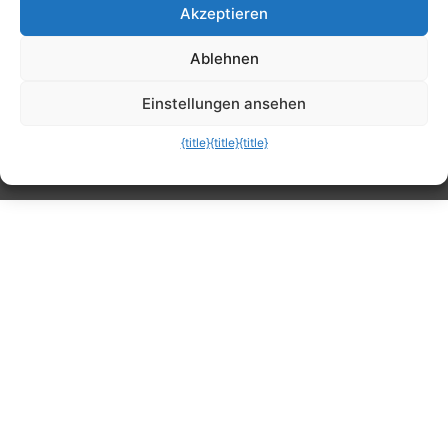
Akzeptieren
Tipps, Anleitungen, Ratgeber, Support und
Ablehnen
mehr
Einstellungen ansehen
{title}
{title}
{title}
Die mobile Version verlassen