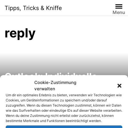
S
Tipps, Tricks & Kniffe
k
Menu
i
p
reply
t
o
c
o
n
t
e
Outlook: Individuelle
n
Cookie-Zustimmung
Antwort-Adressen
t
verwalten
Um dir ein optimales Erlebnis zu bieten, verwenden wir Technologien wie
einstellen
Cookies, um Geräteinformationen zu speichern und/oder darauf
zuzugreifen. Wenn du diesen Technologien zustimmst, können wir Daten
wie das Surfverhalten oder eindeutige IDs auf dieser Website verarbeiten.
Wenn du deine Zustimmung nicht erteilst oder zurückziehst, können
bestimmte Merkmale und Funktionen beeinträchtigt werden.