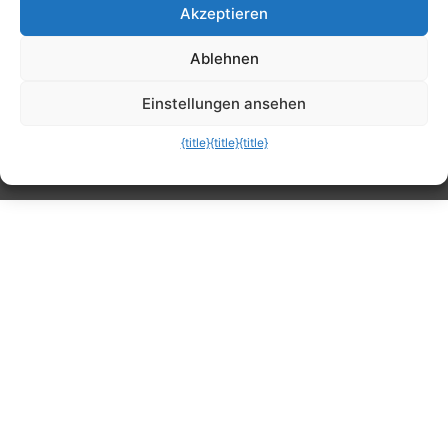
Akzeptieren
Tipps, Anleitungen, Ratgeber, Support und
Ablehnen
mehr
Einstellungen ansehen
{title}
{title}
{title}
Die mobile Version verlassen