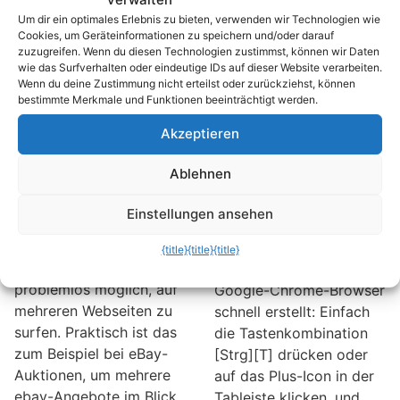
Es ist im Grunde ganz
Browserstart oft in die
Um dir ein optimales Erlebnis zu bieten, verwenden wir Technologien wie
Cookies, um Geräteinformationen zu speichern und/oder darauf
einfach. Mit wenigen
Länge. Das lässt sich
zuzugreifen. Wenn du diesen Technologien zustimmst, können wir Daten
Handgriffen haben Sie
ändern.
wie das Surfverhalten oder eindeutige IDs auf dieser Website verarbeiten.
schon eine recht
Wenn du deine Zustimmung nicht erteilst oder zurückziehst, können
bestimmte Merkmale und Funktionen beeinträchtigt werden.
ordentliche Seite zur
Verfügung.
Akzeptieren
Mehrere Webseiten
Ablehnen
Firefox & Google
gleichzeitig
Chrome: Per
Einstellungen ansehen
aktualisieren
Tastatur durch die
Tabs blättern
Dank Tabs und
{title}
{title}
{title}
Registerkarten ist es
Neu Tabs sind im
problemlos möglich, auf
Google-Chrome-Browser
mehreren Webseiten zu
schnell erstellt: Einfach
surfen. Praktisch ist das
die Tastenkombination
zum Beispiel bei eBay-
[Strg][T] drücken oder
Auktionen, um mehrere
auf das Plus-Icon in der
ebay-Angebote im Blick
Tableiste klicken, und