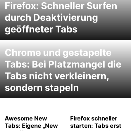
Firefox: Schneller Surfen
durch Deaktivierung
geöffneter Tabs
Chrome und gestapelte
Tabs: Bei Platzmangel die
Tabs nicht verkleinern,
sondern stapeln
Awesome New
Firefox schneller
Tabs: Eigene „New
starten: Tabs erst