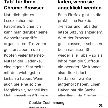
Tab“ für Ihren
laden, wenn sie
Chrome-Browser
angeklickt werden
Natürlich gibt es
Beim Firefox gibt es die
Lesezeichen oder
praktische Funktion
Favoriten. Sicherlich
„Fenster und Tabs der
kann man darüber seine
letzte Sitzung anzeigen“.
Webseitenzugriffe
Wird der Browser
organisieren. Trotzdem
geschlossen, erscheinen
geistert aber in den
beim nächsten Start
Köpfen vieler Internet-
wieder alle Tabs – so als
Nutzer der Gedanke,
hätte man die Surftour
eine eigene Startseite
nie beendet. Sie können
mit den wichtigsten
also direkt dort
Links zu haben. Wenn
fortfahren, wo Sie
auch Sie eine solche
aufgehört haben. Einen
Möglichkeit, schnell Ihre
Haken hat die Sache
Lieblingsseiten öffnen zu
allerdings: da Firefox
können, suchen, dann
beim Start sofort alle
Cookie-Zustimmung
lesen Sie einfach weiter.
Tabs lädt, zieht sich der
verwalten