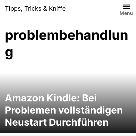
S
Tipps, Tricks & Kniffe
k
Menu
i
p
problembehandlun
t
o
g
c
o
n
t
e
n
t
Amazon Kindle: Bei
Problemen vollständigen
Neustart Durchführen