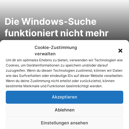
Die Windows-Suche
funktioniert nicht mehr
(richtig)?
Windows 8.1
Cookie-Zustimmung
Startoptionen:
verwalten
Um dir ein optimales Erlebnis zu bieten, verwenden wir Technologien wie
Abgesicherter Modus,
Cookies, um Geräteinformationen zu speichern und/oder darauf
zuzugreifen. Wenn du diesen Technologien zustimmst, können wir Daten
wie das Surfverhalten oder eindeutige IDs auf dieser Website verarbeiten.
Reparaturmodus und
Wenn du deine Zustimmung nicht erteilst oder zurückziehst, können
bestimmte Merkmale und Funktionen beeinträchtigt werden.
weitere Startoptionen
Akzeptieren
aktivieren
Ablehnen
Einstellungen ansehen