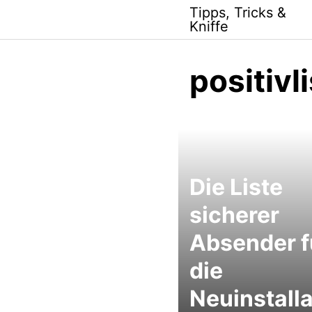
Skip
Tipps, Tricks &
to
Kniffe
content
positivl
Die Liste
sicherer
Absender f
die
Neuinstalla