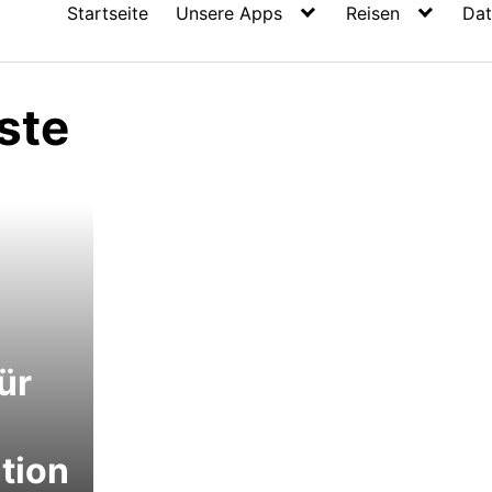
Startseite
Unsere Apps
Reisen
Dat
iste
ür
tion