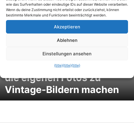
Einfache Online-
wie das Surfverhalten oder eindeutige IDs auf dieser Website verarbeiten.
Wenn du deine Zustimmung nicht erteilst oder zurückziehst, können
Fotobearbeitung mit tollen
bestimmte Merkmale und Funktionen beeinträchtigt werden.
Akzeptieren
Effekten
Ablehnen
Einstellungen ansehen
Mit dem „Retro-Generator“
{title}
{title}
{title}
die eigenen Fotos zu
Vintage-Bildern machen