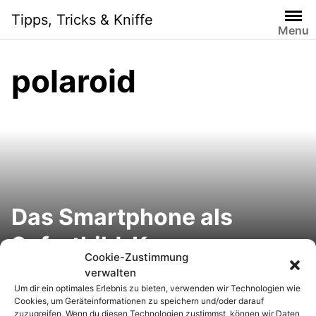
S
Tipps, Tricks & Kniffe
k
Menu
i
p
polaroid
t
o
c
o
n
t
e
n
Das Smartphone als
t
Sofortbild-Kamera
Cookie-Zustimmung
verwalten
Um dir ein optimales Erlebnis zu bieten, verwenden wir Technologien wie
Cookies, um Geräteinformationen zu speichern und/oder darauf
zuzugreifen. Wenn du diesen Technologien zustimmst, können wir Daten