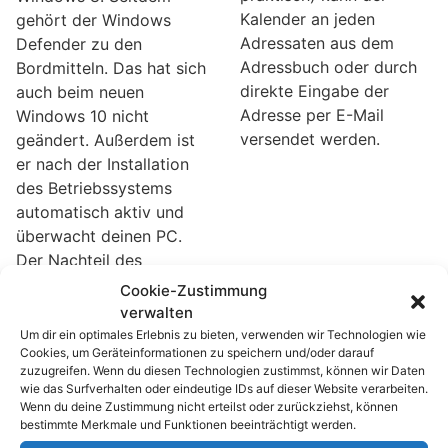
Kalender an jeden
gehört der Windows
Adressaten aus dem
Defender zu den
Adressbuch oder durch
Bordmitteln. Das hat sich
direkte Eingabe der
auch beim neuen
Adresse per E-Mail
Windows 10 nicht
versendet werden.
geändert. Außerdem ist
er nach der Installation
des Betriebssystems
automatisch aktiv und
überwacht deinen PC.
Der Nachteil des
Defenders ist, dass man
Cookie-Zustimmung
einen Umweg gehen
verwalten
muss, wenn die
Um dir ein optimales Erlebnis zu bieten, verwenden wir Technologien wie
Cookies, um Geräteinformationen zu speichern und/oder darauf
Zeitplanung der
zuzugreifen. Wenn du diesen Technologien zustimmst, können wir Daten
Virenscans geändert
wie das Surfverhalten oder eindeutige IDs auf dieser Website verarbeiten.
werden soll.
Wenn du deine Zustimmung nicht erteilst oder zurückziehst, können
bestimmte Merkmale und Funktionen beeinträchtigt werden.