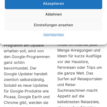
Google: Im
Reisen im Internet
Akzeptieren
Hintergrund
planen
stattfindende
Ablehnen
Wohin geht’s dieses Jahr
Update-Prozesse
in den Urlaub? Wer noch
Einstellungen ansehen
deaktivieren
unschlüssig ist, welches
Reiseziel als nächstes
Wer selber entscheiden
{title}
{title}
{title}
angepeilt werden soll,
möchte, wann welches
findet im Internet jede
Programm ein Update
Menge Anregungen und
erhalten soll, wird von
Ideen für kurze Ausflüge
den Google-Programmen
vor der Haustüre,
ganz schön
Fernreisen oder Trips um
bevormundet. Der
die ganze Welt. Das
Google Updater handelt
Surfen auf Reiseportalen
ziemlich selbstständig.
und Reise-
Sobald es neue Updates
Suchmaschinen macht
für Google-Produkte wie
Appetit auf die
Picasa, Google Earth und
beliebtesten Reiseziele,
Chrome gibt, werden sie