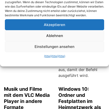
zuzugreifen. Wenn du diesen Technologien zustimmst, können wir Daten
logischen Ordnernamen.
der Startprozedur. Umso
wie das Surfverhalten oder eindeutige IDs auf dieser Website verarbeiten.
Der korrekte Ordnerpfad
nerviger ist es, wenn
Wenn du deine Zustimmung nicht erteilst oder zurückziehst, können
bestimmte Merkmale und Funktionen beeinträchtigt werden.
wird standardmäßig
häufig wiederkehrende
nicht eingeblendet. Wer
Befehle über die
Akzeptieren
den Ordnerpfad sehen
Eingabeaufforderung
oder kopieren will, der
eingegeben werden. Mit
Ablehnen
muss selbst Hand
Desktop-Verknüpfungen
anlegen.
kann man diesen Prozess
Einstellungen ansehen
wesentlich
{title}
{title}
{title}
beschleunigen. Da reicht
dann ein Doppelklick
aus, damit der Befehl
ausgeführt wird.
Musik und Filme
Windows 10:
mit dem VLC Media
Ordner und
Player in andere
Festplatten im
Formate
Heimnetzwerk als