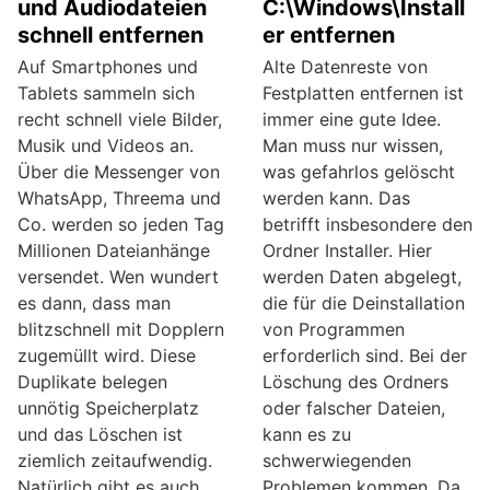
und Audiodateien
C:\Windows\Install
schnell entfernen
er entfernen
Auf Smartphones und
Alte Datenreste von
Tablets sammeln sich
Festplatten entfernen ist
recht schnell viele Bilder,
immer eine gute Idee.
Musik und Videos an.
Man muss nur wissen,
Über die Messenger von
was gefahrlos gelöscht
WhatsApp, Threema und
werden kann. Das
Co. werden so jeden Tag
betrifft insbesondere den
Millionen Dateianhänge
Ordner Installer. Hier
versendet. Wen wundert
werden Daten abgelegt,
es dann, dass man
die für die Deinstallation
blitzschnell mit Dopplern
von Programmen
zugemüllt wird. Diese
erforderlich sind. Bei der
Duplikate belegen
Löschung des Ordners
unnötig Speicherplatz
oder falscher Dateien,
und das Löschen ist
kann es zu
ziemlich zeitaufwendig.
schwerwiegenden
Natürlich gibt es auch
Problemen kommen. Da