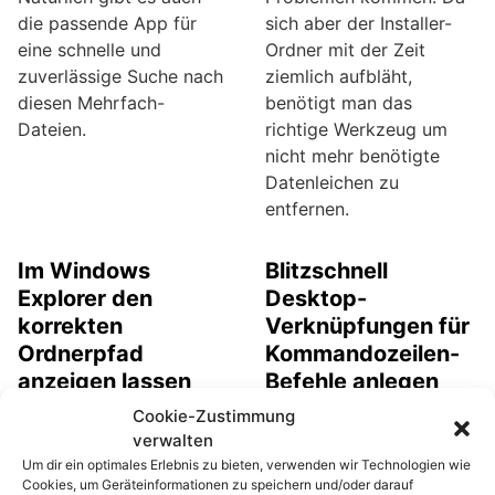
die passende App für
sich aber der Installer-
eine schnelle und
Ordner mit der Zeit
zuverlässige Suche nach
ziemlich aufbläht,
diesen Mehrfach-
benötigt man das
Dateien.
richtige Werkzeug um
nicht mehr benötigte
Datenleichen zu
entfernen.
Im Windows
Blitzschnell
Explorer den
Desktop-
korrekten
Verknüpfungen für
Ordnerpfad
Kommandozeilen-
anzeigen lassen
Befehle anlegen
Der Windows Explorer
Wer schon einmal mit der
Cookie-Zustimmung
zeigt beim Navigieren
Kommandozeile
verwalten
durch die Verzeichnisse
gearbeitet hat, der kennt
Um dir ein optimales Erlebnis zu bieten, verwenden wir Technologien wie
Cookies, um Geräteinformationen zu speichern und/oder darauf
in der Adresszeile nur die
den umständlichen Weg