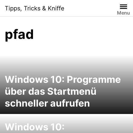
S
Tipps, Tricks & Kniffe
k
Menu
i
p
pfad
t
o
c
o
n
t
e
Windows 10: Programme
n
über das Startmenü
t
schneller aufrufen
Windows 10: