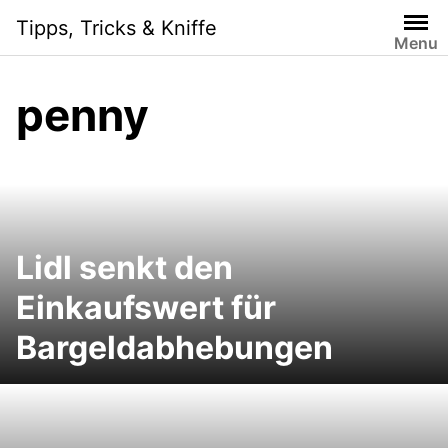
S
Tipps, Tricks & Kniffe
k
Menu
i
p
penny
t
o
c
o
n
t
e
Lidl senkt den
n
Einkaufswert für
t
Bargeldabhebungen