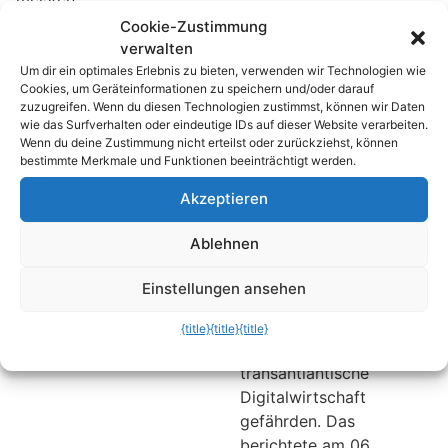
Datenschutzrechte
„Lebensmittelretter“
Cookie-Zustimmung
europäischer Internet-
kümmern sich um die
verwalten
Nutzer nicht
Produkte des
Um dir ein optimales Erlebnis zu bieten, verwenden wir Technologien wie
gewährleistet sind. Da
Cookies, um Geräteinformationen zu speichern und/oder darauf
Einzelhandels, aber kaum
zuzugreifen. Wenn du diesen Technologien zustimmst, können wir Daten
half auch das Jammern
einer denkt an bereits
wie das Surfverhalten oder eindeutige IDs auf dieser Website verarbeiten.
der amerikanischen
zubereitete
Wenn du deine Zustimmung nicht erteilst oder zurückziehst, können
Handelministerin Penny
bestimmte Merkmale und Funktionen beeinträchtigt werden.
Nahrungsmittel der
Pritzker nicht. Sei vertritt
Gastronomie. Und genau
Akzeptieren
die Auffassung, dass
diesem Bereich hat sich
diese Entscheidung
das dänische StartUp-
Ablehnen
erhebliche Unsicherheit
Unternehmen Too Good
für US- und EU-Firmen
to Go angenommen.
Einstellungen ansehen
und Verbraucher schafft.
Ausserdem würde es die
{title}
{title}
{title}
florierende
transantlantische
Digitalwirtschaft
gefährden. Das
berichtete am 06.