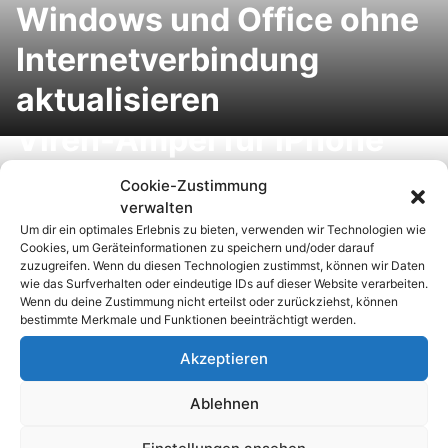
Windows und Office ohne
Internetverbindung
aktualisieren
Viren-Ampel für iPhone
und Android: Kostenlose
Cookie-Zustimmung
verwalten
Viren-App informiert über
Um dir ein optimales Erlebnis zu bieten, verwenden wir Technologien wie
aktuelle Gefahren und
Cookies, um Geräteinformationen zu speichern und/oder darauf
zuzugreifen. Wenn du diesen Technologien zustimmst, können wir Daten
wie das Surfverhalten oder eindeutige IDs auf dieser Website verarbeiten.
Sicherheitslücken
Wenn du deine Zustimmung nicht erteilst oder zurückziehst, können
bestimmte Merkmale und Funktionen beeinträchtigt werden.
Akzeptieren
iPhone: Die
Ablehnen
Versionsnummer