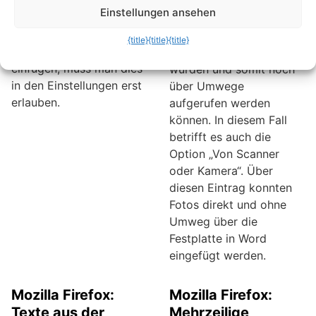
Verzeichnisweg oder
existieren. Die gute
Einstellungen ansehen
einen Befehl in ein
Nachricht ist, dass einige
Textdokument, wie zum
Funktionen nicht
{title}
{title}
{title}
Beispiel eine E-Mail
komplett entfernt
einfügen, muss man dies
wurden und somit noch
in den Einstellungen erst
über Umwege
erlauben.
aufgerufen werden
können. In diesem Fall
betrifft es auch die
Option „Von Scanner
oder Kamera“. Über
diesen Eintrag konnten
Fotos direkt und ohne
Umweg über die
Festplatte in Word
eingefügt werden.
Mozilla Firefox:
Mozilla Firefox:
Texte aus der
Mehrzeilige