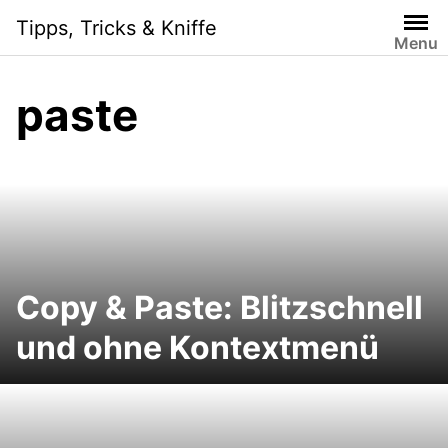
S
Tipps, Tricks & Kniffe
k
Menu
i
p
paste
t
o
c
o
n
t
e
n
Copy & Paste: Blitzschnell
t
und ohne Kontextmenü