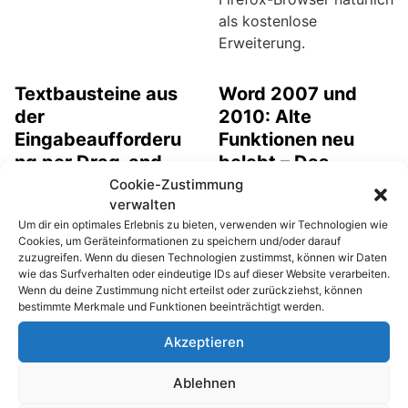
als kostenlose
Erweiterung.
Textbausteine aus
Word 2007 und
der
2010: Alte
Eingabeaufforderu
Funktionen neu
ng per Drag-and-
belebt – Das
Drop
Einfügen „Von
Cookie-Zustimmung
verwalten
herauskopieren
Scanner oder
Um dir ein optimales Erlebnis zu bieten, verwenden wir Technologien wie
Kamera“
Texte oder
Cookies, um Geräteinformationen zu speichern und/oder darauf
Textbausteine lassen
In den älteren Versionen
zuzugreifen. Wenn du diesen Technologien zustimmst, können wir Daten
wie das Surfverhalten oder eindeutige IDs auf dieser Website verarbeiten.
sich normalerweise aus
von Microsoft Word bis
Wenn du deine Zustimmung nicht erteilst oder zurückziehst, können
der Windows-
einschließlich Version
bestimmte Merkmale und Funktionen beeinträchtigt werden.
Eingabeaufforderung per
2003, gibt es beliebte
Akzeptieren
Drag & Drop nicht
und häufig genutzte
herauskopieren. Möchte
Funktionen die ab
Ablehnen
man einen langen
Version 2007 nicht mehr