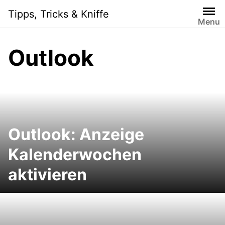
S
Tipps, Tricks & Kniffe
k
Menu
i
p
Outlook
t
o
c
o
n
t
e
Outlook: Anzeige
n
Kalenderwochen
t
aktivieren