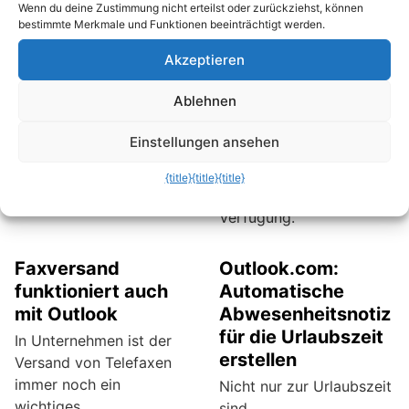
Wenn du deine Zustimmung nicht erteilst oder zurückziehst, können
Android-Betriebssystem
herunter und importierst
bestimmte Merkmale und Funktionen beeinträchtigt werden.
verwenden. Da man mit
sie in deinen Outlook-
Akzeptieren
einem Android-
Kalender. Das spart viel
Smartphone ohnehin ein
Arbeit und wertvolle
Ablehnen
Google-Konto besitzt,
Zeit.
dann stellt Google jedem
Einstellungen ansehen
User 15 Gigabyte
kostenlosen
{title}
{title}
{title}
Speicherplatz zur
Verfügung.
Faxversand
Outlook.com:
funktioniert auch
Automatische
mit Outlook
Abwesenheitsnotiz
für die Urlaubszeit
In Unternehmen ist der
erstellen
Versand von Telefaxen
immer noch ein
Nicht nur zur Urlaubszeit
wichtiges
sind