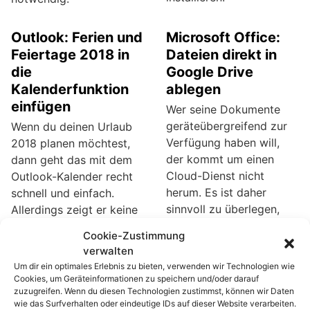
Outlook: Ferien und
Microsoft Office:
Feiertage 2018 in
Dateien direkt in
die
Google Drive
Kalenderfunktion
ablegen
einfügen
Wer seine Dokumente
geräteübergreifend zur
Wenn du deinen Urlaub
Verfügung haben will,
2018 planen möchtest,
der kommt um einen
dann geht das mit dem
Cloud-Dienst nicht
Outlook-Kalender recht
herum. Es ist daher
schnell und einfach.
sinnvoll zu überlegen,
Allerdings zeigt er keine
welcher Dienst der
Schulferien und
Cookie-Zustimmung
Richtige ist. Die meisten
Feiertage an. Diese
verwalten
Nutzer dürften wohl eine
müssen manuell
Um dir ein optimales Erlebnis zu bieten, verwenden wir Technologien wie
Kombination aus
eingepflegt werden.
Cookies, um Geräteinformationen zu speichern und/oder darauf
Windows-PC und
Oder du lädst dir die
zuzugreifen. Wenn du diesen Technologien zustimmst, können wir Daten
wie das Surfverhalten oder eindeutige IDs auf dieser Website verarbeiten.
mobilen Geräten mit
benötigten Daten einfach