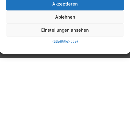
Akzeptieren
Tipps, Anleitungen, Ratgeber, Support und
Ablehnen
mehr
Einstellungen ansehen
{title}
{title}
{title}
Die mobile Version verlassen