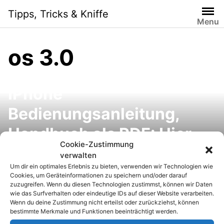
S
Tipps, Tricks & Kniffe
k
Menu
i
p
os 3.0
t
o
c
iPhone
o
n
Bedienungsanleitung,
t
e
Handbuch als PDF: Hier
n
Cookie-Zustimmung
gibt’s das offizielle
t
verwalten
Um dir ein optimales Erlebnis zu bieten, verwenden wir Technologien wie
Benutzerhandbuch für iOS
Cookies, um Geräteinformationen zu speichern und/oder darauf
zuzugreifen. Wenn du diesen Technologien zustimmst, können wir Daten
wie das Surfverhalten oder eindeutige IDs auf dieser Website verarbeiten.
Wenn du deine Zustimmung nicht erteilst oder zurückziehst, können
bestimmte Merkmale und Funktionen beeinträchtigt werden.