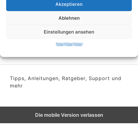
Gefälschte
Akzeptieren
Kundenbewertungen und
Ablehnen
Rezensionen erkennen
Einstellungen ansehen
{title}
{title}
{title}
Tipps, Anleitungen, Ratgeber, Support und
mehr
Die mobile Version verlassen