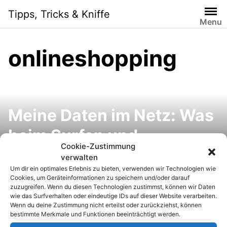
S
Tipps, Tricks & Kniffe
k
Menu
i
p
onlineshopping
t
o
c
o
n
Meine Daten im Netz: Was
t
e
beim Surfen und
n
Cookie-Zustimmung
Onlineshopping alles
t
verwalten
Um dir ein optimales Erlebnis zu bieten, verwenden wir Technologien wie
gespeichert wird
Cookies, um Geräteinformationen zu speichern und/oder darauf
zuzugreifen. Wenn du diesen Technologien zustimmst, können wir Daten
wie das Surfverhalten oder eindeutige IDs auf dieser Website verarbeiten.
Wenn du deine Zustimmung nicht erteilst oder zurückziehst, können
Falsche Sterne:
bestimmte Merkmale und Funktionen beeinträchtigt werden.