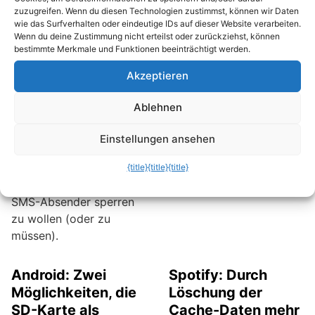
zuzugreifen. Wenn du diesen Technologien zustimmst, können wir Daten
Banken und Onlineshops
Cyber-Gangster weiter,
wie das Surfverhalten oder eindeutige IDs auf dieser Website verarbeiten.
für den Versand von
die dann das Konto
Wenn du deine Zustimmung nicht erteilst oder zurückziehst, können
Zugangsdaten oder für
plündern können.
bestimmte Merkmale und Funktionen beeinträchtigt werden.
eine Passwort-
Akzeptieren
Wiederherstellung
genutzt. Ganz
Ablehnen
überflüssig ist der gute,
alte SMS-Dienst also
Einstellungen ansehen
nicht geworden.
Trotzdem kann es mal
{title}
{title}
{title}
erforderlich sein, einen
SMS-Absender sperren
zu wollen (oder zu
müssen).
Android: Zwei
Spotify: Durch
Möglichkeiten, die
Löschung der
SD-Karte als
Cache-Daten mehr