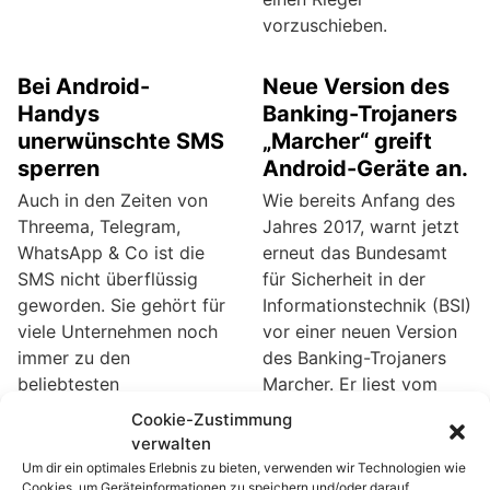
vorzuschieben.
Bei Android-
Neue Version des
Handys
Banking-Trojaners
unerwünschte SMS
„Marcher“ greift
sperren
Android-Geräte an.
Auch in den Zeiten von
Wie bereits Anfang des
Threema, Telegram,
Jahres 2017, warnt jetzt
WhatsApp & Co ist die
erneut das Bundesamt
SMS nicht überflüssig
für Sicherheit in der
geworden. Sie gehört für
Informationstechnik (BSI)
viele Unternehmen noch
vor einer neuen Version
immer zu den
des Banking-Trojaners
beliebtesten
Marcher. Er liest vom
Werbeplattformen.
infizierten Gerät die PIN-
Cookie-Zustimmung
Außerdem wird die SMS
Nummern, sowie die
verwalten
auch von vielen
SMS mit TAN-Nummern
Um dir ein optimales Erlebnis zu bieten, verwenden wir Technologien wie
Messenger-Diensten,
aus und leitet sie an die
Cookies, um Geräteinformationen zu speichern und/oder darauf