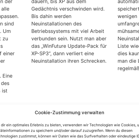
n der
dauern, bis XP aus dem
automatis
alle
Gedächtnis verschwinden wird.
speichert
npassen.
Bis dahin werden
wenigen 
en sind
Neuinstallationen des
umfangre
n. Um
Betriebssystems mit viel Arbeit
mühsamer 
t zu
verbunden sein. Nutzt man aber
Neuinstal
as
das „WinFuture Update-Pack für
Liste wie
f einer
XP-SP3“, dann verliert eine
dies kaum
ner
Neuinstallation ihren Schrecken.
man die L
regelmäß
. Eine
 des
 ist
Cookie-Zustimmung verwalten
:
Windows 7 und Vista:
Licens
Programme ohne
Serien
dir ein optimales Erlebnis zu bieten, verwenden wir Technologien wie Cookies, 
s dem
Neuinstallation auf eine
instal
äteinformationen zu speichern und/oder darauf zuzugreifen. Wenn du diesen
hnologien zustimmst, können wir Daten wie das Surfverhalten oder eindeutige I
tieren
andere Festplatte
auf ein