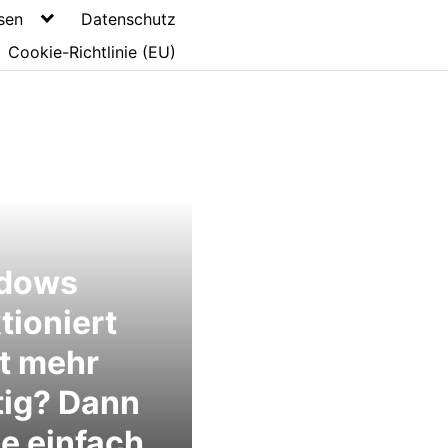
sen
Datenschutz
Cookie-Richtlinie (EU)
dows
tioniert
t mehr
tig? Dann
e einfach