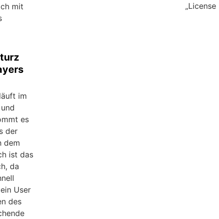
„License
ach mit
s
turz
ayers
äuft im
 und
kommt es
s der
h dem
ch ist das
ch, da
nell
 ein User
en des
chende