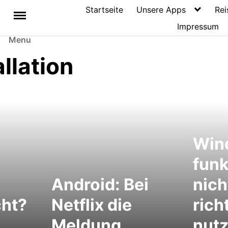
Startseite
Unsere Apps
Rei
Impressum
Menu
llation
Win
funk
Android: Bei
nich
cht?
Netflix die
rich
Meldung
nutz