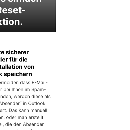
Reset-
tion.
te sicherer
er für die
allation von
k speichern
rmeiden dass E-Mail-
r bei Ihnen im Spam-
anden, werden diese als
 Absender“ in Outlook
ert. Das kann manuell
n, oder man erstellt
el, die den Absender