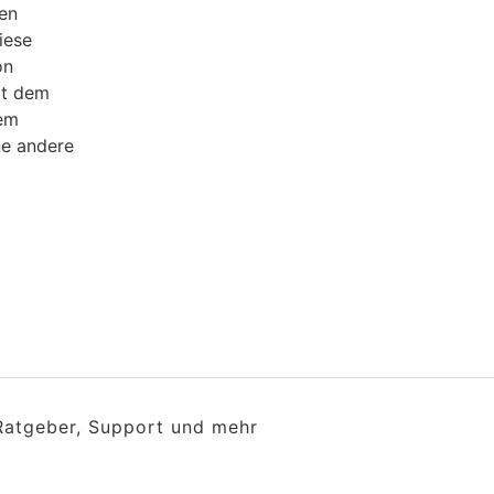
gen
iese
on
it dem
lem
ine andere
 Ratgeber, Support und mehr