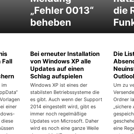
„Fehler 0013“
die 
beheben
Funk
nis
Bei erneuter Installation
Die Lis
 Fall
von Windows XP alle
Absend
Updates auf einen
Neuinst
chern
Schlag aufspielen
Outloo
 im
Windows XP ist eines der
Um zu ve
AppData“
stabilsten Betriebssysteme die
Versende
 Vorlagen
es gibt. Auch wenn der Support
Ordner l
ei einer
2014 eingestellt wird, gibt es
„sichere
indows-
immer noch regelmäßige
gespeich
 diese
Updates von Microsoft. Daher
geschehe
müssen
wird es noch eine ganze Weile
eine Reg