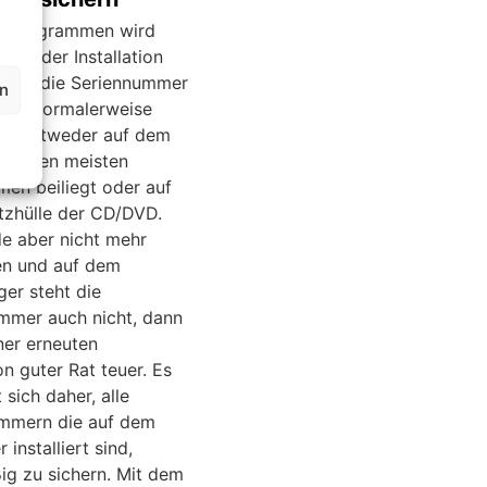
en Programmen wird
end der Installation
dert, die Seriennummer
en
en. Normalerweise
ese entweder auf dem
das den meisten
en beiliegt oder auf
tzhülle der CD/DVD.
de aber nicht mehr
n und auf dem
ger steht die
mmer auch nicht, dann
iner erneuten
ion guter Rat teuer. Es
 sich daher, alle
mmern die auf dem
installiert sind,
ig zu sichern. Mit dem