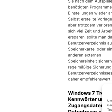
Sie nach dem Aufspiele
benötigten Programme 
Einstellungen wieder a
Selbst erstellte Vorlag
aber trotzdem verlore
sich viel Zeit und Arbei
ersparen, sollte man d
Benutzerverzeichnis au
Speicherkarte, oder ei
anderen externen
Speichereinheit sichern
regelmäßige Sicherung
Benutzerverzeichnisses
daher empfehlenswert.
Windows 7 Tresor
Kennwörter und
Um 
Zugangsdaten au
Ger
Tec
Datentresor expor