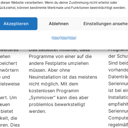
 dieser Website verarbeiten. Wenn du deine Zustimmung nicht erteilst oder
ieren
verschieben
ückziehst, können bestimmte Merkmale und Funktionen beeinträchtigt werden.
Bei viel
man währ
s 7
Wenn der Speicherplatz auf
aufgefor
, werden
Festplatten knapp oder eine
Akzeptieren
Ablehnen
Einstellungen anseh
einzugeb
weitere Festplatte eingebaut
steht di
chert.
wird, sollte man beide
{title}
{title}
{title}
Booklet 
s
Festplatten neu strukturieren.
Programm
weiteres
Das bedeutet mitunter, dass
der Schu
sehen
Programme von einer auf die
Sind bei
peichert
andere Festplatte umziehen
vorhande
nwörtern
müssen. Aber ohne
Datenträ
e und
Neuinstallation ist das meistens
Seriennu
pielsweise
nicht möglich. Mit dem
ist bei e
n
kostenlosen Programm
Installat
hert. Um
„Symmover“ kann dies aber
empfiehlt
neuen
problemlos bewerkstelligt
Seriennu
 bietet
werden.
Computer 
eit, die
regelmäß
ren. Dies