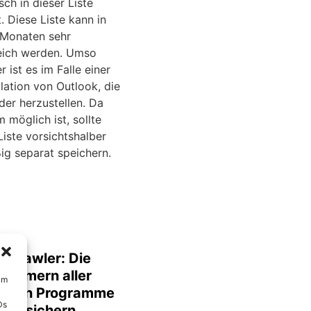
ch in dieser Liste
. Diese Liste kann in
Monaten sehr
ich werden. Umso
ist es im Falle einer
lation von Outlook, die
der herzustellen. Da
 möglich ist, sollte
iste vorsichtshalber
ig separat speichern.
e Crawler: Die
nummern aller
um
lierten Programme
Ds
mal sichern