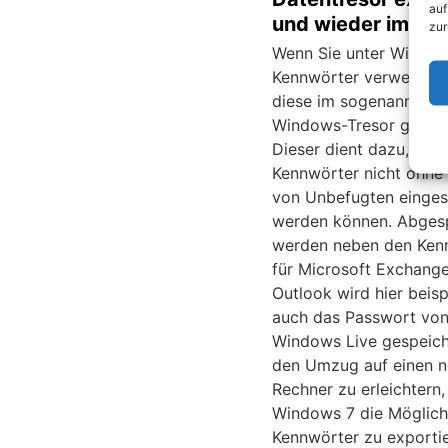
auf
und wieder import
zur
Wenn Sie unter Window
Kennwörter verwenden
diese im sogenannten
Windows-Tresor gespei
Dieser dient dazu, das
Kennwörter nicht ohne 
von Unbefugten einge
werden können. Abges
werden neben den Ken
für Microsoft Exchang
Outlook wird hier beis
auch das Passwort vo
Windows Live gespeic
den Umzug auf einen 
Rechner zu erleichtern,
Windows 7 die Möglichk
Kennwörter zu exportie