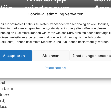
slüc
wieder zum
App 
Cookie-Zustimmung verwalten
laufen
[Up
dir ein optimales Erlebnis zu bieten, verwenden wir Technologien wie Cookies, 
äteinformationen zu speichern und/oder darauf zuzugreifen. Wenn du diesen
hnologien zustimmst, können wir Daten wie das Surfverhalten oder eindeutige I
 dieser Website verarbeiten. Wenn du deine Zustimmung nicht erteilst oder
ückziehst, können bestimmte Merkmale und Funktionen beeinträchtigt werden.
now
Akzeptieren
Ablehnen
Einstellungen anseh
 nicht
{title}
{title}
{title}
n 10.5
doch
ch beim
„Snow
rd)
dass