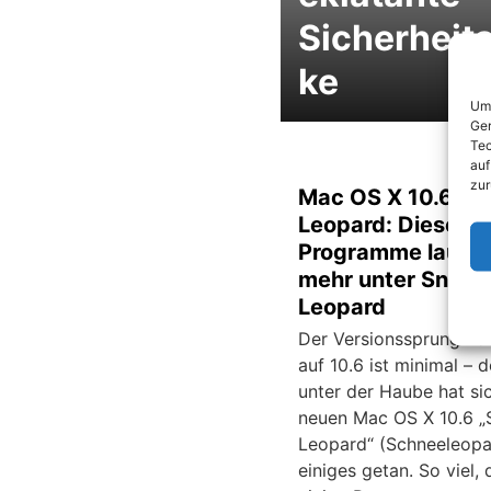
Sicherheit
ke
Um 
Ger
Tec
auf
zur
Mac OS X 10.6 S
Leopard: Diese
Programme laufen
mehr unter Snow
Leopard
Der Versionssprung vo
auf 10.6 ist minimal – 
unter der Haube hat si
neuen Mac OS X 10.6 
Leopard“ (Schneeleopa
einiges getan. So viel, 