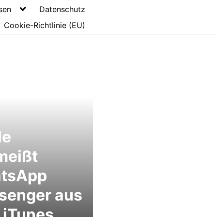
sen
Datenschutz
Cookie-Richtlinie (EU)
le
meißt
tsApp
senger aus
 iTunes