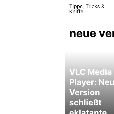
S
Tipps, Tricks &
k
Kniffe
i
p
t
neue ve
o
c
o
n
t
e
VLC Media
n
t
Player: Ne
Version
schließt
eklatante