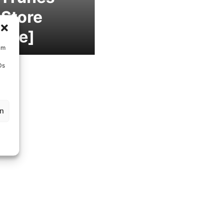
Store
date]
um
Ds
en