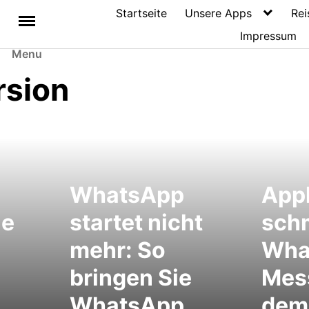
Startseite
Unsere Apps
Rei
Impressum
Menu
rsion
WhatsApp
App
ue
startet nicht
sch
mehr: So
Wha
bringen Sie
Mes
WhatsApp
dem