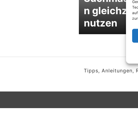
Ger
n gleichzei
Tec
auf
zur
nutzen
Tipps, Anleitungen,