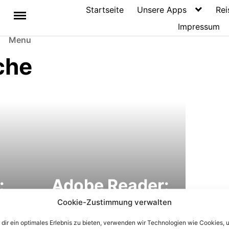
Startseite
Unsere Apps
Rei
Impressum
Menu
che
:
Adobe Reader:
Gleichzeitige
Cookie-Zustimmung verwalten
ine
Suche in allen
dir ein optimales Erlebnis zu bieten, verwenden wir Technologien wie Cookies, 