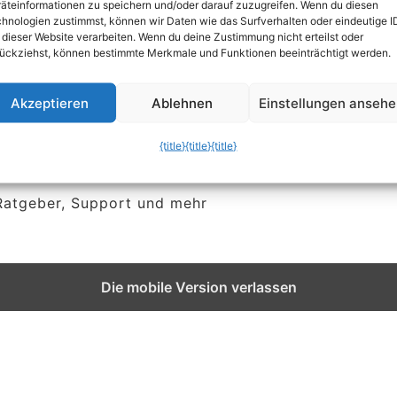
äteinformationen zu speichern und/oder darauf zuzugreifen. Wenn du diesen
tig
PDF-
hnologien zustimmst, können wir Daten wie das Surfverhalten oder eindeutige I
 dieser Website verarbeiten. Wenn du deine Zustimmung nicht erteilst oder
ückziehst, können bestimmte Merkmale und Funktionen beeinträchtigt werden.
Dokumenten
Akzeptieren
Ablehnen
Einstellungen anseh
{title}
{title}
{title}
 Ratgeber, Support und mehr
Die mobile Version verlassen