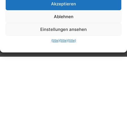
Akzeptieren
Tipps, Anleitungen, Ratgeber, Support und
Ablehnen
mehr
Einstellungen ansehen
{title}
{title}
{title}
Die mobile Version verlassen