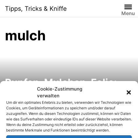
S
Tipps, Tricks & Kniffe
k
Menu
i
p
mulch
t
o
c
o
n
t
e
Rupfen, Mulchen, Folie:
n
Cookie-Zustimmung
Giersch im Garten
t
verwalten
Um dir ein optimales Erlebnis zu bieten, verwenden wir Technologien wie
bekämpfen
Cookies, um Geräteinformationen zu speichern und/oder darauf
zuzugreifen. Wenn du diesen Technologien zustimmst, können wir Daten
wie das Surfverhalten oder eindeutige IDs auf dieser Website verarbeiten.
Wenn du deine Zustimmung nicht erteilst oder zurückziehst, können
bestimmte Merkmale und Funktionen beeinträchtigt werden.