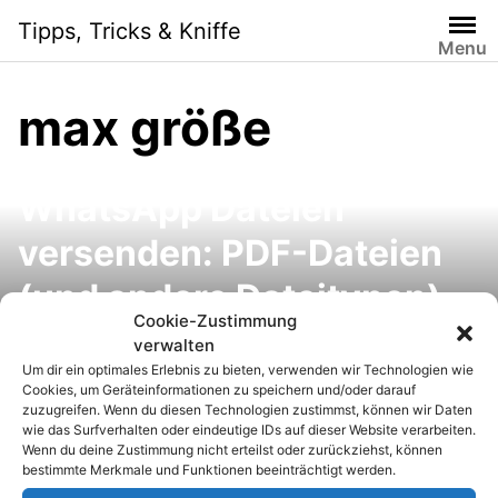
S
Tipps, Tricks & Kniffe
k
Menu
i
p
max größe
t
o
c
WhatsApp Dateien
o
n
versenden: PDF-Dateien
t
e
(und andere Dateitypen)
n
Cookie-Zustimmung
per WhatsApp
t
verwalten
Um dir ein optimales Erlebnis zu bieten, verwenden wir Technologien wie
verschicken
Cookies, um Geräteinformationen zu speichern und/oder darauf
zuzugreifen. Wenn du diesen Technologien zustimmst, können wir Daten
wie das Surfverhalten oder eindeutige IDs auf dieser Website verarbeiten.
Wenn du deine Zustimmung nicht erteilst oder zurückziehst, können
bestimmte Merkmale und Funktionen beeinträchtigt werden.