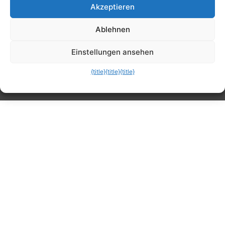
Akzeptieren
Tipps, Anleitungen, Ratgeber, Support und
Ablehnen
mehr
Einstellungen ansehen
{title}
{title}
{title}
Die mobile Version verlassen