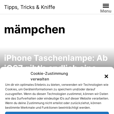
S
Tipps, Tricks & Kniffe
k
Menu
i
p
mämpchen
t
o
c
o
n
iPhone Taschenlampe: Ab
t
e
iOS7 gibt’s endlich eine
n
Cookie-Zustimmung
eingebaute Taschenlampe
t
verwalten
Um dir ein optimales Erlebnis zu bieten, verwenden wir Technologien wie
– ganz ohne Zusatz-App
Cookies, um Geräteinformationen zu speichern und/oder darauf
zuzugreifen. Wenn du diesen Technologien zustimmst, können wir Daten
wie das Surfverhalten oder eindeutige IDs auf dieser Website verarbeiten.
Wenn du deine Zustimmung nicht erteilst oder zurückziehst, können
bestimmte Merkmale und Funktionen beeinträchtigt werden.