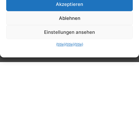
Akzeptieren
Tipps, Anleitungen, Ratgeber, Support und
Ablehnen
mehr
Einstellungen ansehen
{title}
{title}
{title}
Die mobile Version verlassen