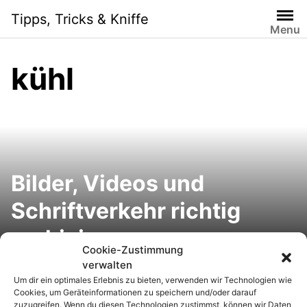
S
Tipps, Tricks & Kniffe
k
Menu
i
p
kühl
t
o
c
o
n
t
e
Bilder, Videos und
n
Schriftverkehr richtig
t
archivieren
Cookie-Zustimmung
verwalten
Um dir ein optimales Erlebnis zu bieten, verwenden wir Technologien wie
iPhone: 5 Tipps, um
Cookies, um Geräteinformationen zu speichern und/oder darauf
zuzugreifen. Wenn du diesen Technologien zustimmst, können wir Daten