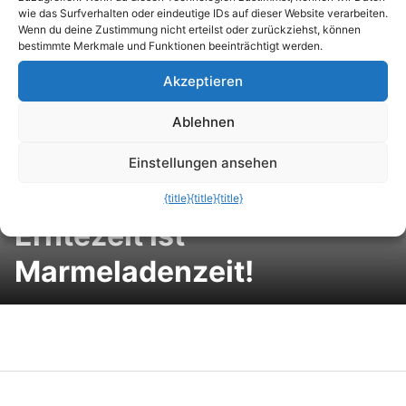
Überhitzung und
wie das Surfverhalten oder eindeutige IDs auf dieser Website verarbeiten.
Wenn du deine Zustimmung nicht erteilst oder zurückziehst, können
Temperatur-Warnung zu
bestimmte Merkmale und Funktionen beeinträchtigt werden.
Akzeptieren
verhindern
Ablehnen
Einstellungen ansehen
{title}
{title}
{title}
Erntezeit ist
Marmeladenzeit!