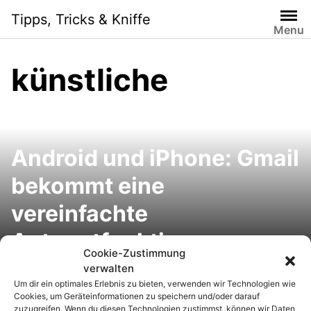
S
Tipps, Tricks & Kniffe
k
Menu
i
p
künstliche
t
o
c
o
n
Android und iPhone: Gmail
t
e
bekommt eine
n
vereinfachte
t
Antwortfunktion
Cookie-Zustimmung
verwalten
Um dir ein optimales Erlebnis zu bieten, verwenden wir Technologien wie
Cookies, um Geräteinformationen zu speichern und/oder darauf
zuzugreifen. Wenn du diesen Technologien zustimmst, können wir Daten