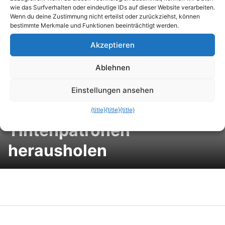
Neural Alpha – Die
wie das Surfverhalten oder eindeutige IDs auf dieser Website verarbeiten.
Wenn du deine Zustimmung nicht erteilst oder zurückziehst, können
Tastatur-App, die ganze
bestimmte Merkmale und Funktionen beeinträchtigt werden.
Akzeptieren
Sätze vorschlägt.
Ablehnen
Mit einem Drucker-Reset
Einstellungen ansehen
mehr aus den
{title}
{title}
{title}
Tintenpatronen
herausholen