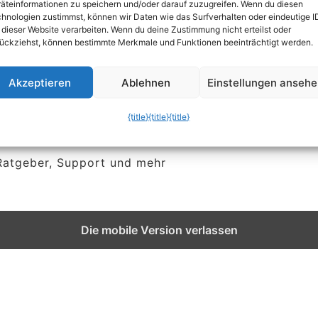
äteinformationen zu speichern und/oder darauf zuzugreifen. Wenn du diesen
hnologien zustimmst, können wir Daten wie das Surfverhalten oder eindeutige I
 dieser Website verarbeiten. Wenn du deine Zustimmung nicht erteilst oder
ückziehst, können bestimmte Merkmale und Funktionen beeinträchtigt werden.
gen
Akzeptieren
Ablehnen
Einstellungen anseh
{title}
{title}
{title}
 Ratgeber, Support und mehr
Die mobile Version verlassen