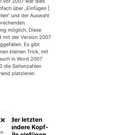
n vor 2007 war dies
infach über „Einfügen |
hlen“ und der Auswahl
prechenden
ung möglich. Diese
t mit der Version 2007
ggefallen. Es gibt
nen kleinen Trick, mit
auch in Word 2007
0 die Seitenzahlen
hend platzieren
Auf der letzten
eine andere Kopf-
um
ußzeile einfügen