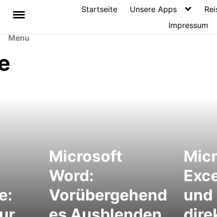
Startseite
Unsere Apps
Rei
Impressum
Menu
e
Microsoft
Micr
Word:
Exce
e:
Vorübergehend
und 
ur
es Ausblenden
dire