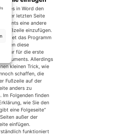
gibt es in Word den
Ds
uf der letzten Seite
kuments eine andere
er Fußzeile einzufügen.
en
gs bietet das Programm
ptionen diese
it nur für die erste
s Dokuments. Allerdings
inen kleinen Trick, wie
nnoch schaffen, die
r Fußzeile auf der
eite anders zu
n. Im Folgenden finden
Erklärung, wie Sie den
gibt eine Folgeseite“
 Seiten außer der
eite einfügen.
ständlich funktioniert