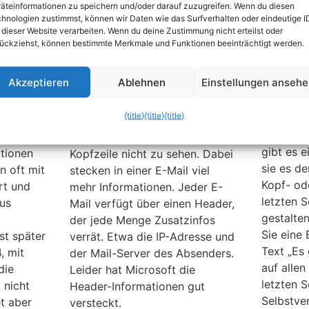
äteinformationen zu speichern und/oder darauf zuzugreifen. Wenn du diesen
ite
Informationen aus dem
Vielfach 
hnologien zustimmst, können wir Daten wie das Surfverhalten oder eindeutige I
 dieser Website verarbeiten. Wenn du deine Zustimmung nicht erteilst oder
Header einer E-Mail
Wunsch a
ückziehst, können bestimmte Merkmale und Funktionen beeinträchtigt werden.
anzeigen
eines Do
kumenten
Kopf- od
Im Posteingang zeigt sich
Akzeptieren
Ablehnen
Einstellungen anseh
Allerdin
Outlook nicht besonders
in den O
ngesetzt,
auskunftsfreudig. Viel mehr als
{title}
{title}
{title}
Möglichke
startet.
Absenderadresse und
Seite de
e
Empfangsdatum sind in der
gibt es e
ationen
Kopfzeile nicht zu sehen. Dabei
sie es de
n oft mit
stecken in einer E-Mail viel
Kopf- ode
rt und
mehr Informationen. Jeder E-
letzten S
aus
Mail verfügt über einen Header,
gestalte
der jede Menge Zusatzinfos
Sie eine 
st später
verrät. Etwa die IP-Adresse und
Text „Es 
, mit
der Mail-Server des Absenders.
auf allen
die
Leider hat Microsoft die
letzten S
 nicht
Header-Informationen gut
Selbstver
et aber
versteckt.