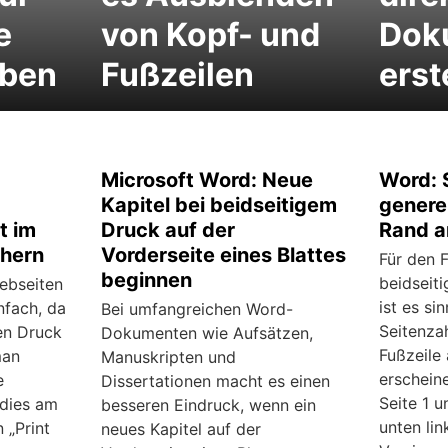
e
von Kopf- und
Dok
eben
Fußzeilen
erst
Microsoft Word: Neue
Word: 
Kapitel bei beidseitigem
genere
t im
Druck auf der
Rand a
hern
Vorderseite eines Blattes
Für den F
beginnen
beidseit
ebseiten
ist es si
nfach, da
Bei umfangreichen Word-
Seitenza
nen Druck
Dokumenten wie Aufsätzen,
Fußzeile
man
Manuskripten und
erschein
e
Dissertationen macht es einen
Seite 1 u
dies am
besseren Eindruck, wenn ein
unten lin
 „Print
neues Kapitel auf der