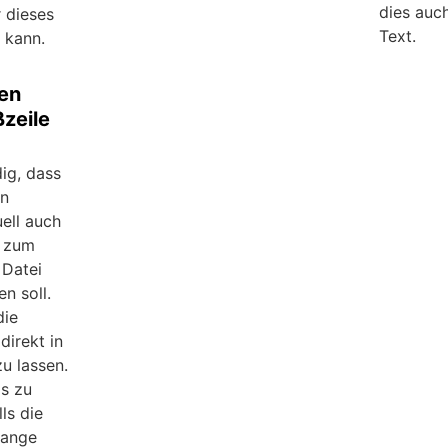
dies auc
r dieses
Text.
 kann.
gen
zeile
ig, dass
en
ell auch
d zum
 Datei
en soll.
die
irekt in
u lassen.
gs zu
ls die
lange