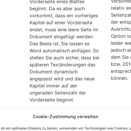
Versione
Vorderseite eines Blattes
relativ e
beginnt. Da es aber auch
Seitenza
vorkommt, dass ein vorheriges
der ents
Kapitel auf einer Vorderseite
Ausricht
endet, muss eine leere Seite im
Option is
Dokument eingefügt werden.
leider we
Das Beste ist, Sie lassen es
jedoch ei
Word automatisch einfügen. So
dem Sie 
stellen Sie auch sicher, dass bei
bzw. 201
späteren Textänderungen das
entsprec
Dokument dynamisch
können.
angepasst wird und das neue
Kapitel immer auf der
ungeraden Seitenzahl der
Vorderseite beginnt.
Outlook E-Mail-Header
Word: 
Cookie-Zustimmung verwalten
analysieren: IP-Adresse,
Seite 
dir ein optimales Erlebnis zu bieten, verwenden wir Technologien wie Cookies, 
 ab
Mail-Server und weitere
oder F