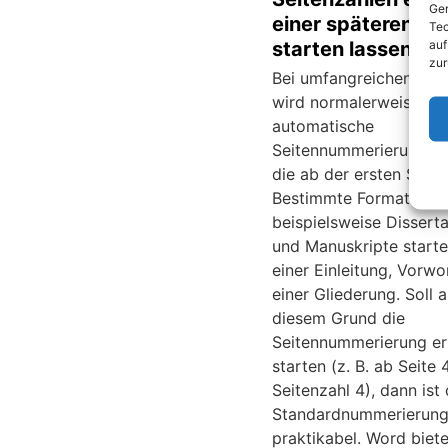
Ger
einer späteren Se
Tec
auf
starten lassen
zur
Bei umfangreichen Do
wird normalerweise die
automatische
Seitennummerierung ei
die ab der ersten Seite 
Bestimmte Formate, wi
beispielsweise Dissert
und Manuskripte starte
einer Einleitung, Vorwo
einer Gliederung. Soll 
diesem Grund die
Seitennummerierung er
starten (z. B. ab Seite 4
Seitenzahl 4), dann ist 
Standardnummerierung
praktikabel. Word biet