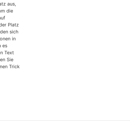
atz aus,
mm die
auf
der Platz
nden sich
onen in
n es
n Text
en Sie
nen Trick