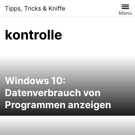
S
Tipps, Tricks & Kniffe
k
Menu
i
p
kontrolle
t
o
c
o
n
t
e
Windows 10:
n
Datenverbrauch von
t
Programmen anzeigen