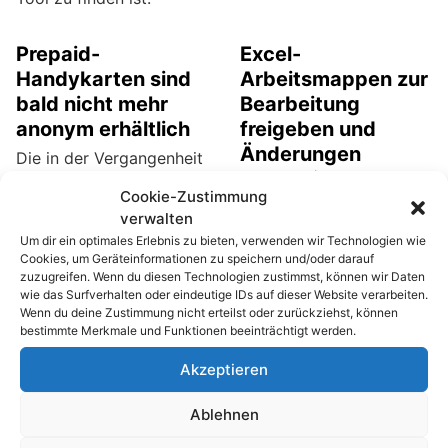
Prepaid-
Excel-
Handykarten sind
Arbeitsmappen zur
bald nicht mehr
Bearbeitung
anonym erhältlich
freigeben und
Änderungen
Die in der Vergangenheit
kontrollieren
gestiegene Terrorgefahr
Cookie-Zustimmung
hat demnächst auch
Microsoft´s Office-
verwalten
Auswirkungen auf den
Programme sind für die
Um dir ein optimales Erlebnis zu bieten, verwenden wir Technologien wie
Verkauf von Prepaid-
gemeinschaftliche
Cookies, um Geräteinformationen zu speichern und/oder darauf
Telefonkarten. Der Kauf
zuzugreifen. Wenn du diesen Technologien zustimmst, können wir Daten
Bearbeitung von
wie das Surfverhalten oder eindeutige IDs auf dieser Website verarbeiten.
von Telefonkarten auf
Dokumenten ausgelegt.
Wenn du deine Zustimmung nicht erteilst oder zurückziehst, können
Guthabenbasis wird ab
Insbesondere gilt das für
bestimmte Merkmale und Funktionen beeinträchtigt werden.
dem 01. Juli 2017
das
Akzeptieren
komplizierter und
Tabellenkalkulationsprog
zeitaufwendiger.
ramm Excel. Natürlich
Ablehnen
können die Änderungen