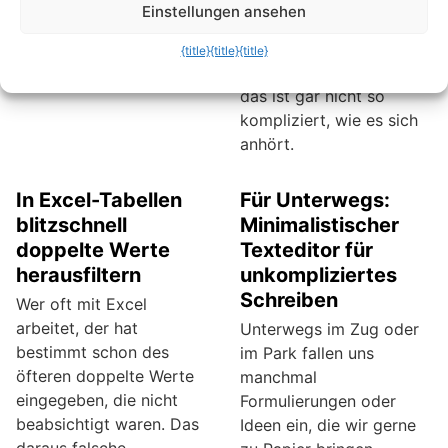
jedes beteiligten
Einstellungen ansehen
Mitarbeiters
nachvollzogen und
{title}
{title}
{title}
kontrolliert werden. Und
das ist gar nicht so
kompliziert, wie es sich
anhört.
In Excel-Tabellen
Für Unterwegs:
blitzschnell
Minimalistischer
doppelte Werte
Texteditor für
herausfiltern
unkompliziertes
Schreiben
Wer oft mit Excel
arbeitet, der hat
Unterwegs im Zug oder
bestimmt schon des
im Park fallen uns
öfteren doppelte Werte
manchmal
eingegeben, die nicht
Formulierungen oder
beabsichtigt waren. Das
Ideen ein, die wir gerne