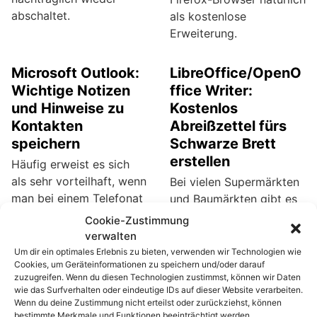
abschaltet.
als kostenlose
Erweiterung.
Microsoft Outlook:
LibreOffice/OpenO
Wichtige Notizen
ffice Writer:
und Hinweise zu
Kostenlos
Kontakten
Abreißzettel fürs
speichern
Schwarze Brett
erstellen
Häufig erweist es sich
als sehr vorteilhaft, wenn
Bei vielen Supermärkten
man bei einem Telefonat
und Baumärkten gibt es
oder bei der
Pinwände auf denen
Cookie-Zustimmung
Korrespondenz mit
Kunden gebrauchte
verwalten
anderen Teilnehmern
Gegenstände anbieten
Um dir ein optimales Erlebnis zu bieten, verwenden wir Technologien wie
Cookies, um Geräteinformationen zu speichern und/oder darauf
einige hilfreiche Notizen
können. Diese Such- und
zuzugreifen. Wenn du diesen Technologien zustimmst, können wir Daten
und Hinweise parat hat.
Angebotszettel sind mit
wie das Surfverhalten oder eindeutige IDs auf dieser Website verarbeiten.
Wer seine Kontakte mit
einem Abreißbereich
Wenn du deine Zustimmung nicht erteilst oder zurückziehst, können
bestimmte Merkmale und Funktionen beeinträchtigt werden.