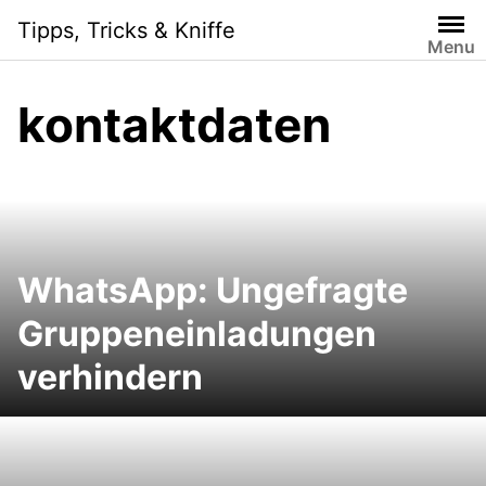
S
Tipps, Tricks & Kniffe
k
Menu
i
p
kontaktdaten
t
o
c
o
n
t
e
WhatsApp: Ungefragte
n
Gruppeneinladungen
t
verhindern