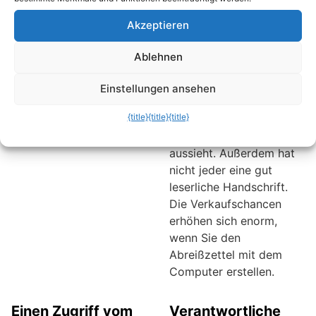
Outlook verwaltet, der
versehen, auf denen die
hat es besonders
Kontaktdaten
Akzeptieren
einfach. Auf einem
eingetragen werden.
Formular können hier alle
Dieser Service des
Ablehnen
relevanten Informationen
Einzelhandels ist sehr
abgelegt werden.
positiv, wenn auch auf
Einstellungen ansehen
diesen Zetteln kaum
{title}
{title}
{title}
ersichtlich ist, wie der
angebotene Artikel
aussieht. Außerdem hat
nicht jeder eine gut
leserliche Handschrift.
Die Verkaufschancen
erhöhen sich enorm,
wenn Sie den
Abreißzettel mit dem
Computer erstellen.
Einen Zugriff vom
Verantwortliche