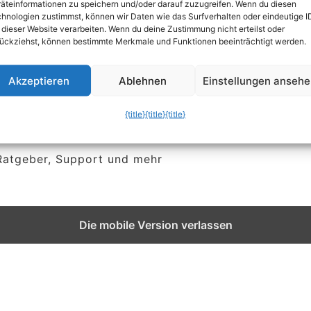
äteinformationen zu speichern und/oder darauf zuzugreifen. Wenn du diesen
hnologien zustimmst, können wir Daten wie das Surfverhalten oder eindeutige I
 dieser Website verarbeiten. Wenn du deine Zustimmung nicht erteilst oder
ückziehst, können bestimmte Merkmale und Funktionen beeinträchtigt werden.
n
Akzeptieren
Ablehnen
Einstellungen anseh
{title}
{title}
{title}
 Ratgeber, Support und mehr
Die mobile Version verlassen