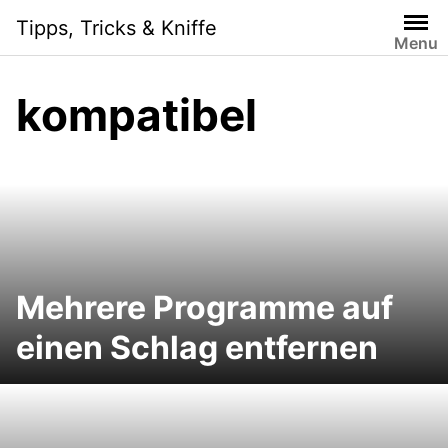
S
Tipps, Tricks & Kniffe
k
Menu
i
p
kompatibel
t
o
c
o
n
t
e
n
Mehrere Programme auf
t
einen Schlag entfernen