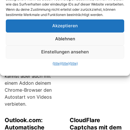
wie das Surfverhalten oder eindeutige IDs auf dieser Website verarbeiten.
Wie beim Fernsehen,
Startmenü und -Button
Wenn du deine Zustimmung nicht erteilst oder zurückziehst, können
werden viele
verändern. Wem aber
bestimmte Merkmale und Funktionen beeinträchtigt werden.
Werbevideos im Web
das Windows-10-
Akzeptieren
ebenfalls zu laut
Startmenü nicht gefällt
abgespielt. Die
und lieber das klassische
Ablehnen
Lautstärke kann hierbei
Design wieder
oft nicht beeinflusst
zurückhaben will, ist mit
Einstellungen ansehen
werden. Hier hilft dann
dem Tool Classic Shell
nur das Stummstalten
gut bedient.
{title}
{title}
{title}
der Lautsprecher. Du
kannst aber auch mit
einem Addon deinem
Chrome-Browser den
Autostart von Videos
verbieten.
Outlook.com:
CloudFlare
Automatische
Captchas mit dem