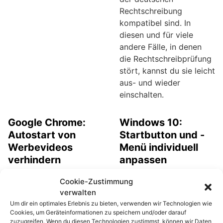
Rechtschreibung
kompatibel sind. In
diesen und für viele
andere Fälle, in denen
die Rechtschreibprüfung
stört, kannst du sie leicht
aus- und wieder
einschalten.
Google Chrome:
Windows 10:
Autostart von
Startbutton und -
Werbevideos
Menü individuell
verhindern
anpassen
Automatisch startende
Im Bereich
Cookie-Zustimmung
Browser-Videos können
Personalisierung der
verwalten
zu einer
Windows-10-
Um dir ein optimales Erlebnis zu bieten, verwenden wir Technologien wie
nervenaufreibenden
Einstellungen lässt sich
Cookies, um Geräteinformationen zu speichern und/oder darauf
Angelegenheit mutieren.
das Aussehen von
zuzugreifen. Wenn du diesen Technologien zustimmst, können wir Daten