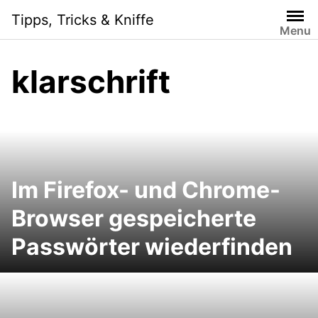
S
Tipps, Tricks & Kniffe
k
Menu
i
p
klarschrift
t
o
c
o
n
t
e
Im Firefox- und Chrome-
n
Browser gespeicherte
t
Passwörter wiederfinden