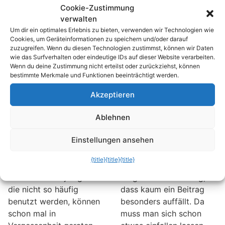
dann mal weg, können
Cookie-Zustimmung
„Faxnummer.de“ eine
Sie hier mit
verwalten
kostenlose „Fax2Mail“-
umfangreichen Tools
Um dir ein optimales Erlebnis zu bieten, verwenden wir Technologien wie
Lösung an.
Online-Suchanzeigen
Cookies, um Geräteinformationen zu speichern und/oder darauf
schalten und diese auch
zuzugreifen. Wenn du diesen Technologien zustimmst, können wir Daten
wie das Surfverhalten oder eindeutige IDs auf dieser Website verarbeiten.
ausdrucken.
Wenn du deine Zustimmung nicht erteilst oder zurückziehst, können
bestimmte Merkmale und Funktionen beeinträchtigt werden.
Windows 7: WLAN-
Flip Title: Mit
Akzeptieren
Passwort
gedrehter Schrift in
vergessen? So
Blogs und Foren
Ablehnen
finden Sie es
besonders
wieder heraus
auffallen
Einstellungen ansehen
Es gibt Passwörter die
Ergebnislisten von
{title}
{title}
{title}
man häufiger benötigt
Internet-Foren und -
als andere. Diejenigen
blogs sind oft so lang,
die nicht so häufig
dass kaum ein Beitrag
benutzt werden, können
besonders auffällt. Da
schon mal in
muss man sich schon