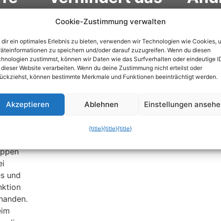
erre
Ausschalten
Vers
Cookie-Zustimmung verwalten
des Handys
ein
dir ein optimales Erlebnis zu bieten, verwenden wir Technologien wie Cookies, 
äteinformationen zu speichern und/oder darauf zuzugreifen. Wenn du diesen
hnologien zustimmst, können wir Daten wie das Surfverhalten oder eindeutige I
 dieser Website verarbeiten. Wenn du deine Zustimmung nicht erteilst oder
ückziehst, können bestimmte Merkmale und Funktionen beeinträchtigt werden.
 PC
Akzeptieren
Ablehnen
Einstellungen anseh
fügbar
nternet
{title}
{title}
{title}
 beim
ippen
ei
es und
nktion
handen.
eim