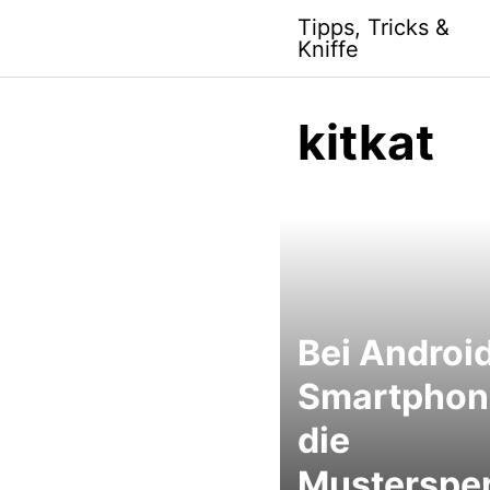
S
Tipps, Tricks &
k
Kniffe
i
p
t
kitkat
o
c
o
n
t
e
n
t
Bei Androi
Smartphon
die
Musterspe