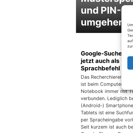
und PIN-Sp
umgehen
Um 
Ger
Tec
auf
zur
Google-Suche für
jetzt auch als
Sprachbefehl ver
Das Recherchieren im I
ist beim Computer und
Notebook immer mit T
verbunden. Lediglich b
(Android-) Smartphon
Tablets ist eine Suchfu
per Spracheingabe vor
Seit kurzem ist auch b