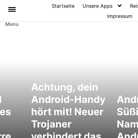
Startseite
Unsere Apps
Rei
Impressum
Menu
Achtung, dein
d
Android-Handy
Andr
es
hört mit! Neuer
Süßi
Trojaner
Nam
rre
verhindert das
And