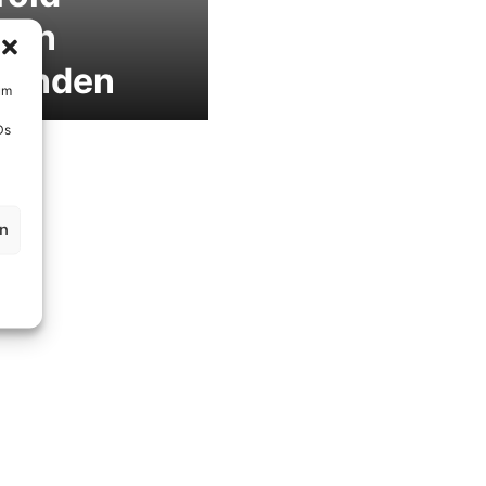
ion
blenden
um
Ds
en