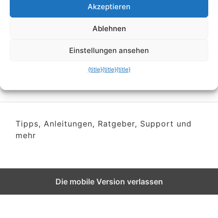
andere Speichermedien
Akzeptieren
nach freiem Speicherplatz
Ablehnen
sortieren
Einstellungen ansehen
{title}
{title}
{title}
Tipps, Anleitungen, Ratgeber, Support und
mehr
Die mobile Version verlassen