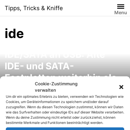
S
Tipps, Tricks & Kniffe
k
Menu
i
p
ide
t
o
c
IDE/SATA an USB: Alte
o
n
IDE- und SATA-
t
e
Festplatten weiterhin als
n
Cookie-Zustimmung
externen USB-Speicher
t
verwalten
Um dir ein optimales Erlebnis zu bieten, verwenden wir Technologien wie
nutzen
Cookies, um Geräteinformationen zu speichern und/oder darauf
zuzugreifen. Wenn du diesen Technologien zustimmst, können wir Daten
Windows 7: Interne,
wie das Surfverhalten oder eindeutige IDs auf dieser Website verarbeiten.
Wenn du deine Zustimmung nicht erteilst oder zurückziehst, können
externe Festplatten und
bestimmte Merkmale und Funktionen beeinträchtigt werden.