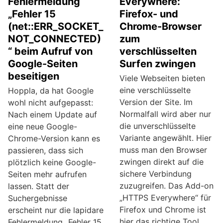
Fehlermeldung
Everywhere:
„Fehler 15
Firefox- und
(net::ERR_SOCKET_
Chrome-Browser
NOT_CONNECTED)
zum
“ beim Aufruf von
verschlüsselten
Google-Seiten
Surfen zwingen
beseitigen
Viele Webseiten bieten
eine verschlüsselte
Hoppla, da hat Google
Version der Site. Im
wohl nicht aufgepasst:
Normalfall wird aber nur
Nach einem Update auf
die unverschlüsselte
eine neue Google-
Variante angewählt. Hier
Chrome-Version kann es
muss man den Browser
passieren, dass sich
zwingen direkt auf die
plötzlich keine Google-
sichere Verbindung
Seiten mehr aufrufen
zuzugreifen. Das Add-on
lassen. Statt der
„HTTPS Everywhere“ für
Suchergebnisse
Firefox und Chrome ist
erscheint nur die lapidare
hier das richtige Tool.
Fehlermeldung „Fehler 15