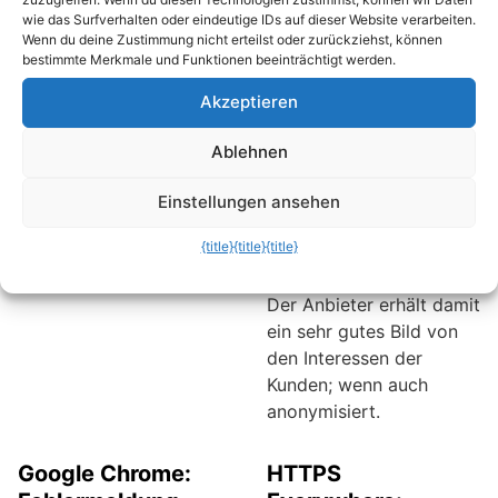
Schnüffelei bestätigt
kleine Dateien, die vom
wie das Surfverhalten oder eindeutige IDs auf dieser Website verarbeiten.
haben.
Webseitenbetreiber auf
Wenn du deine Zustimmung nicht erteilst oder zurückziehst, können
bestimmte Merkmale und Funktionen beeinträchtigt werden.
dem Rechner
gespeichert werden.
Akzeptieren
Über den Cookie kann
der Shopbetreiber
Ablehnen
einzelne Surfer eindeutig
wiedererkennen und
Einstellungen ansehen
genau festhalten, welche
{title}
{title}
{title}
Artikel wie oft und wie
lange betrachtet wurden.
Der Anbieter erhält damit
ein sehr gutes Bild von
den Interessen der
Kunden; wenn auch
anonymisiert.
Google Chrome:
HTTPS