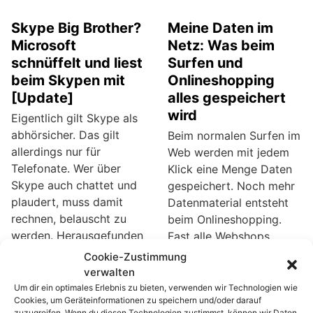
Skype Big Brother?
Meine Daten im
Microsoft
Netz: Was beim
schnüffelt und liest
Surfen und
beim Skypen mit
Onlineshopping
[Update]
alles gespeichert
wird
Eigentlich gilt Skype als
abhörsicher. Das gilt
Beim normalen Surfen im
allerdings nur für
Web werden mit jedem
Telefonate. Wer über
Klick eine Menge Daten
Skype auch chattet und
gespeichert. Noch mehr
plaudert, muss damit
Datenmaterial entsteht
rechnen, belauscht zu
beim Onlineshopping.
werden. Herausgefunden
Fast alle Webshops
hat das ein Leser des
setzen sogenannte
Cookie-Zustimmung
Onlinemagazins heise.de,
Cookies ein, um den Weg
verwalten
die den Verdacht prompt
durch den Shop zu
Um dir ein optimales Erlebnis zu bieten, verwenden wir Technologien wie
Cookies, um Geräteinformationen zu speichern und/oder darauf
überprüften und die
verfolgen. Cookies sind
zuzugreifen. Wenn du diesen Technologien zustimmst, können wir Daten