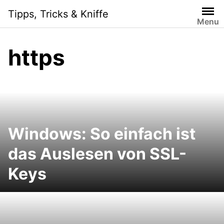
S
Tipps, Tricks & Kniffe
k
Menu
i
p
https
t
o
c
o
n
t
e
Windows: So einfach ist
n
das Auslesen von SSL-
t
Keys