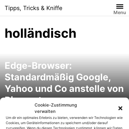
S
Tipps, Tricks & Kniffe
k
Menu
i
p
holländisch
t
o
c
o
n
Edge-Browser:
t
e
Standardmäßig Google,
n
Yahoo und Co anstelle von
t
Bing nutzen
Cookie-Zustimmung
Neujahrsgrüße in sieben
verwalten
Um dir ein optimales Erlebnis zu bieten, verwenden wir Technologien wie
Sprachen: Englisch,
Cookies, um Geräteinformationen zu speichern und/oder darauf
zuzugreifen. Wenn du diesen Technologien zustimmst, können wir Daten