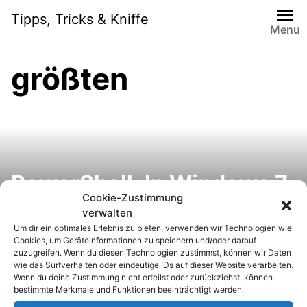
S
Tipps, Tricks & Kniffe
k
Menu
i
p
größten
t
o
c
o
n
t
e
PowerShell: In Windows 7
n
Cookie-Zustimmung
und Vista die größten
t
verwalten
Um dir ein optimales Erlebnis zu bieten, verwenden wir Technologien wie
Dateien finden
Cookies, um Geräteinformationen zu speichern und/oder darauf
zuzugreifen. Wenn du diesen Technologien zustimmst, können wir Daten
wie das Surfverhalten oder eindeutige IDs auf dieser Website verarbeiten.
Wenn du deine Zustimmung nicht erteilst oder zurückziehst, können
bestimmte Merkmale und Funktionen beeinträchtigt werden.