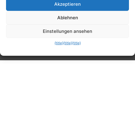
Akzeptieren
Tipps, Anleitungen, Ratgeber, Support und
Ablehnen
mehr
Einstellungen ansehen
{title}
{title}
{title}
Die mobile Version verlassen