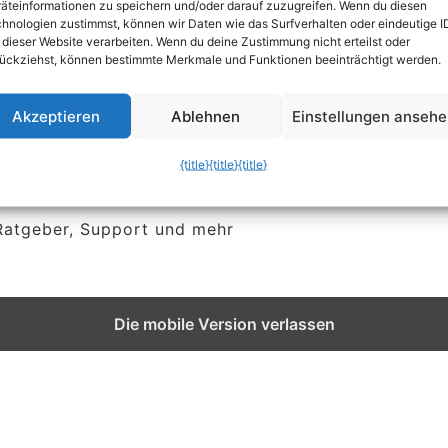
äteinformationen zu speichern und/oder darauf zuzugreifen. Wenn du diesen
ierun
hnologien zustimmst, können wir Daten wie das Surfverhalten oder eindeutige I
 dieser Website verarbeiten. Wenn du deine Zustimmung nicht erteilst oder
ückziehst, können bestimmte Merkmale und Funktionen beeinträchtigt werden.
Akzeptieren
Ablehnen
Einstellungen anseh
{title}
{title}
{title}
 Ratgeber, Support und mehr
Die mobile Version verlassen