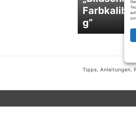
Ger
Farbkalibr
Tec
auf
zur
g“
Tipps, Anleitungen,