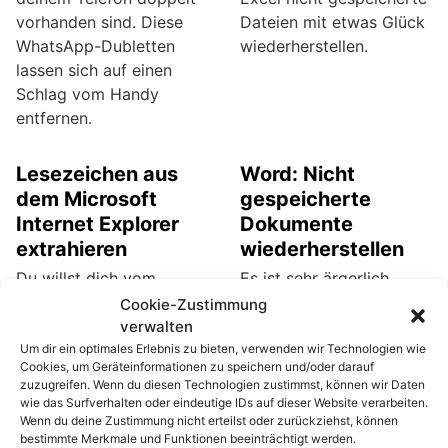
vorhanden sind. Diese
Dateien mit etwas Glück
WhatsApp-Dubletten
wiederherstellen.
lassen sich auf einen
Schlag vom Handy
entfernen.
Lesezeichen aus
Word: Nicht
dem Microsoft
gespeicherte
Internet Explorer
Dokumente
extrahieren
wiederherstellen
Du willst dich vom
Es ist sehr ärgerlich,
Internet Explorer trennen
wenn Office Word
Cookie-Zustimmung
und zu einem anderen
abstürzt. Noch
verwalten
Browser wechseln? Dann
ärgerlicher ist es, wenn
Um dir ein optimales Erlebnis zu bieten, verwenden wir Technologien wie
Cookies, um Geräteinformationen zu speichern und/oder darauf
vergiss nicht, deine
man an einem Dokument
zuzugreifen. Wenn du diesen Technologien zustimmst, können wir Daten
ganzen Lesezeichen
lange Zeit gearbeitet und
wie das Surfverhalten oder eindeutige IDs auf dieser Website verarbeiten.
(Favoriten) zu speichern,
nichts
Wenn du deine Zustimmung nicht erteilst oder zurückziehst, können
bestimmte Merkmale und Funktionen beeinträchtigt werden.
damit du sie in den
zwischengespeichert