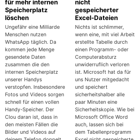
für mehr internen
nicht
Speicherplatz
gespeicherter
löschen
Excel-Dateien
Ungefähr eine Milliarde
Nichts ist schlimmer,
Menschen nutzen
wenn eine, mit viel Arbeit
WhatsApp täglich. Da
erstellte Tabelle durch
kommen jede Menge
einen Programm- oder
gesendete Daten
Computerabsturz
zusammen die den
unwiderruflich verloren
internen Speicherplatz
ist. Microsoft hat da für
unserer Handys
uns Nutzer mitgedacht
verstopfen. Insbesondere
und speichert
Fotos und Videos sorgen
sicherheitshalber alle
schnell für einen vollen
paar Minuten eine
Handy-Speicher. Der
Sicherheitskopie. Wie bei
Clou daran ist, dass in
Microsoft Office Word
den meisten Fällen die
auch, lassen sich bei
Bilder und Videos auf
dem Tabellenprogramm
deinem Telefon doppelt
Excel nicht gespeicherte