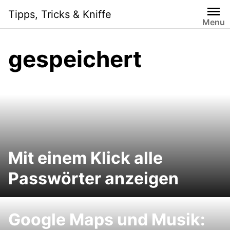
S
Tipps, Tricks & Kniffe
k
Menu
i
p
gespeichert
t
o
c
o
n
t
e
n
Mit einem Klick alle
t
Passwörter anzeigen
Google Maps und Musik: