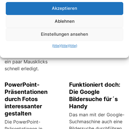
neuen Browser einfügen
hat. Aber vielleicht gibt
Akzeptieren
kannst. Gleiches gilt für
es doch eine Chance auf
den Fall, wenn die
Wiederherstellung der
Ablehnen
Favoriten deines IE auf
Word-Datei.
einen anderen Rechner
Einstellungen ansehen
übertragen werden
{title}
{title}
{title}
sollen. Das Extrahieren
der Lesezeichen ist mit
ein paar Mausklicks
schnell erledigt.
PowerPoint-
Funktioniert doch:
Präsentationen
Die Google
durch Fotos
Bildersuche für´s
interessanter
Handy
gestalten
Das man mit der Google-
Suchmaschine auch eine
Die PowerPoint-
Bildersuche durchführen
Präsentationen in