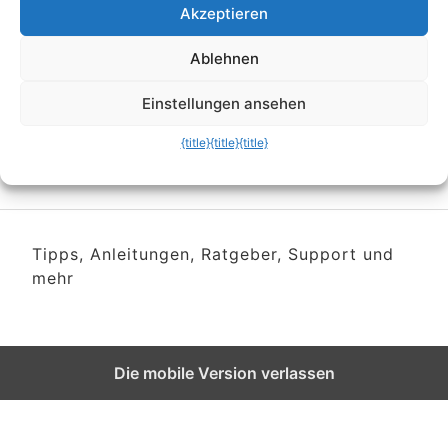
Wie gefährlich ist
Akzeptieren
eigentlich mein Handy-
Ablehnen
Akku?
Einstellungen ansehen
{title}
{title}
{title}
Tipps, Anleitungen, Ratgeber, Support und
mehr
Die mobile Version verlassen