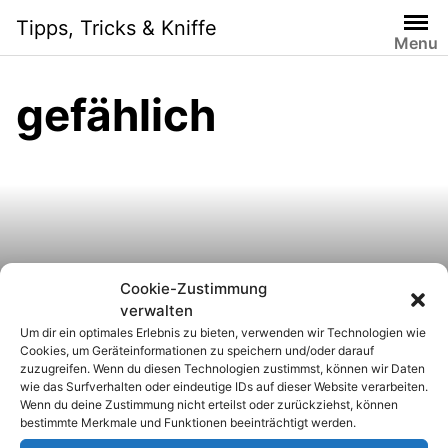
S
Tipps, Tricks & Kniffe
k
Menu
i
p
gefählich
t
o
c
o
n
t
e
n
Cookie-Zustimmung
Unsichere E-Mail-
t
verwalten
Um dir ein optimales Erlebnis zu bieten, verwenden wir Technologien wie
Anhänge sicher öffnen
Cookies, um Geräteinformationen zu speichern und/oder darauf
zuzugreifen. Wenn du diesen Technologien zustimmst, können wir Daten
wie das Surfverhalten oder eindeutige IDs auf dieser Website verarbeiten.
Wenn du deine Zustimmung nicht erteilst oder zurückziehst, können
bestimmte Merkmale und Funktionen beeinträchtigt werden.