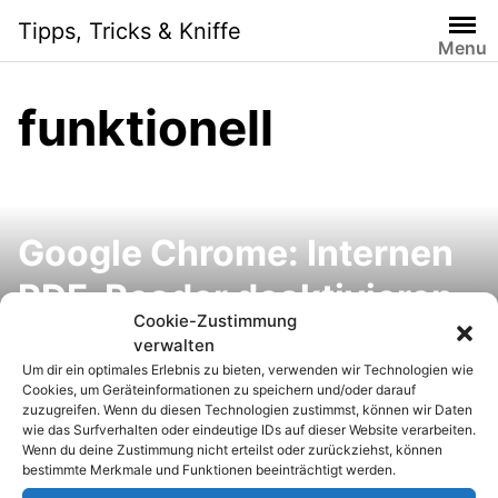
S
Tipps, Tricks & Kniffe
k
Menu
i
p
funktionell
t
o
c
o
n
Google Chrome: Internen
t
e
PDF-Reader deaktivieren
n
Cookie-Zustimmung
und wieder den eigenen
t
verwalten
Um dir ein optimales Erlebnis zu bieten, verwenden wir Technologien wie
benutzen
Cookies, um Geräteinformationen zu speichern und/oder darauf
zuzugreifen. Wenn du diesen Technologien zustimmst, können wir Daten
wie das Surfverhalten oder eindeutige IDs auf dieser Website verarbeiten.
Wenn du deine Zustimmung nicht erteilst oder zurückziehst, können
bestimmte Merkmale und Funktionen beeinträchtigt werden.