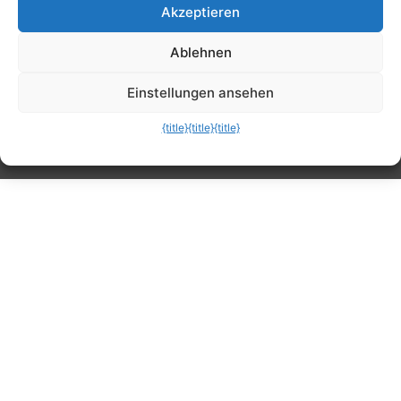
Akzeptieren
Tipps, Anleitungen, Ratgeber, Support und
Ablehnen
mehr
Einstellungen ansehen
{title}
{title}
{title}
Die mobile Version verlassen