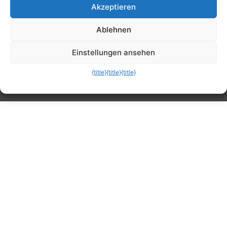
Akzeptieren
Tipps, Anleitungen, Ratgeber, Support und
Ablehnen
mehr
Einstellungen ansehen
{title}
{title}
{title}
Die mobile Version verlassen