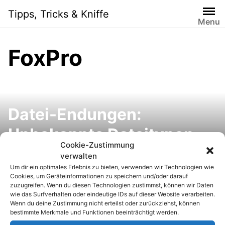
S
Tipps, Tricks & Kniffe
k
Menu
i
p
FoxPro
t
o
c
o
n
Datei-Endungen:
t
e
Unbekannte Dateitypen
n
Cookie-Zustimmung
mit den richtigen
t
verwalten
Um dir ein optimales Erlebnis zu bieten, verwenden wir Technologien wie
Programmen öffnen
Cookies, um Geräteinformationen zu speichern und/oder darauf
zuzugreifen. Wenn du diesen Technologien zustimmst, können wir Daten
wie das Surfverhalten oder eindeutige IDs auf dieser Website verarbeiten.
Wenn du deine Zustimmung nicht erteilst oder zurückziehst, können
bestimmte Merkmale und Funktionen beeinträchtigt werden.